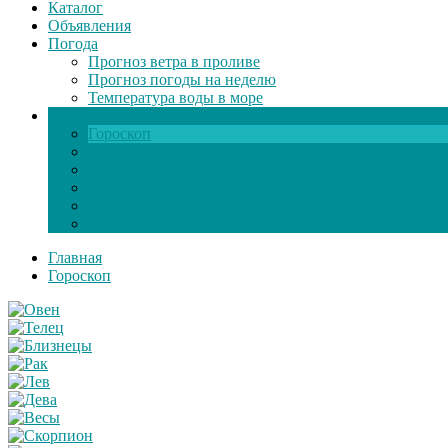
Каталог
Объявления
Погода
Прогноз ветра в проливе
Прогноз погоды на неделю
Температура воды в море
Инфо
Гороскоп
Поздравления
Игры онлайн
Общение
Автозапчасти
Экзамен по ПДД
Главная
Гороскоп