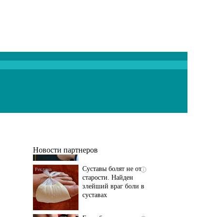
Если болят
i
тазобедренный сустав
и колени, немедленно
исключите...
Новости партнеров
Суставы болят не от
i
старости. Найден
злейший враг боли в
суставах
Если болит
i
тазобедренный сустав