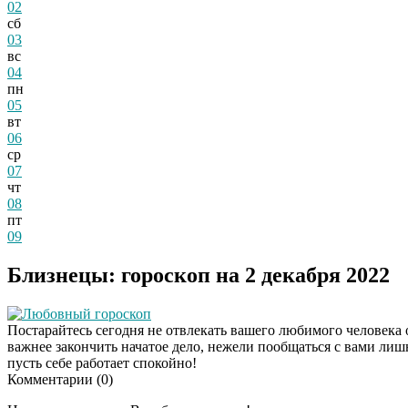
02
сб
03
вс
04
пн
05
вт
06
ср
07
чт
08
пт
09
Близнецы: гороскоп на 2 декабря 2022
Любовный гороскоп
Постарайтесь сегодня не отвлекать вашего любимого человека о
важнее закончить начатое дело, нежели пообщаться с вами лишни
пусть себе работает спокойно!
Комментарии (
0
)