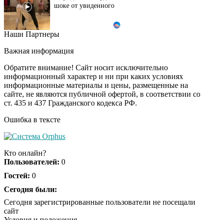
шоке от увиденного
Наши Партнеры
Этот танец невесты
i
оставит вас без слов!
Важная информация
Пересмотрела 10 раз
Обратите внимание! Сайт носит исключительно
информационный характер и ни при каких условиях
информационные материалы и цены, размещенные на
Ролик из Омска: вы
i
сайте, не являются публичной офертой, в соответствии со
будете смеяться долго
ст. 435 и 437 Гражданского кодекса РФ.
Ошибка в тексте
Обнаружена тайная
i
семья пропавшего
Кто онлайн?
Усольцева: вторая
Пользователей:
0
жена и дочь
Гостей:
0
"Потеряли стыд в
Сегодня были:
i
погоне за "Диором":
Сегодня зарегистрированные пользователи не посещали
Поплавская вмазала
сайт
семейке Плющенко
Условия и положения