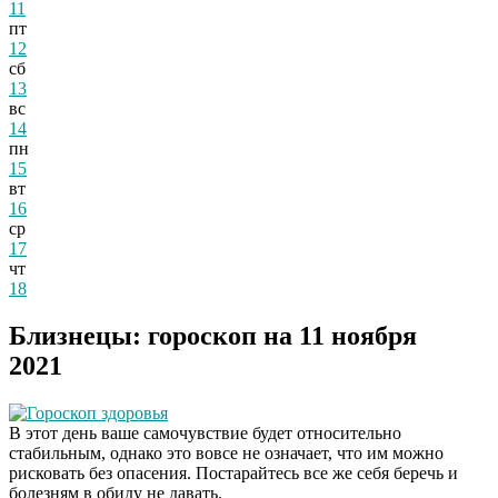
11
пт
12
сб
13
вс
14
пн
15
вт
16
ср
17
чт
18
Близнецы: гороскоп на 11 ноября
2021
Гороскоп здоровья
В этот день ваше самочувствие будет относительно
стабильным, однако это вовсе не означает, что им можно
рисковать без опасения. Постарайтесь все же себя беречь и
болезням в обиду не давать.