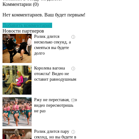
Комментарии (
0
)
Скрытая камера на
i
пляже Крыма: Что
Нет комментариев. Ваш будет первым!
люди вытворяют, когда
их не видят...
Добавить комментарий
Новости партнеров
Ролик длится
i
несколько секунд, а
смеяться вы будете
долго
Королева вагона
i
отожгла! Видео не
оставит равнодушным
Ржу не переставая, это
i
видео пересмотришь
не раз
Ролик длится пару
i
секунд, но вы будете в