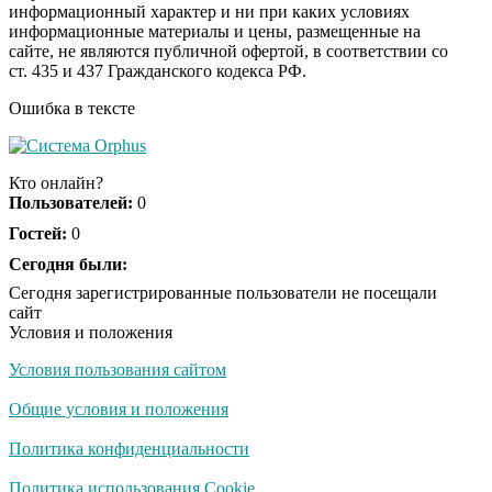
информационный характер и ни при каких условиях
информационные материалы и цены, размещенные на
Ролик длится пару
i
сайте, не являются публичной офертой, в соответствии со
секунд, но вы будете в
ст. 435 и 437 Гражданского кодекса РФ.
шоке от увиденного
Ошибка в тексте
Ролик из Омска: вы
i
будете смеяться долго
Кто онлайн?
Пользователей:
0
Гостей:
0
Ржу не переставая, это
Сегодня были:
i
видео пересмотришь
Сегодня зарегистрированные пользователи не посещали
не раз
сайт
Условия и положения
Условия пользования сайтом
Скрытая камера на
i
пляже Крыма: Что
Общие условия и положения
люди вытворяют, когда
их не видят...
Политика конфиденциальности
Ролик длится
Политика использования Cookie
i