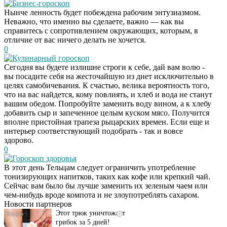
Бизнес-гороскоп
Нынче ленность будет побеждена рабочим энтузиазмом.
Неважно, что именно вы сделаете, важно — как вы
справитесь с сопротивлением окружающих, которым, в
отличие от вас ничего делать не хочется.
0
Кулинарный гороскоп
Сегодня вы будете излишне строги к себе, дай вам волю -
вы посадите себя на жесточайшую из диет исключительно в
целях самобичевания. К счастью, велика вероятность того,
что на вас найдется, кому повлиять, и хлеб и вода не станут
вашим обедом. Попробуйте заменить воду вином, а к хлебу
добавить сыр и запеченное целым куском мясо. Получится
вполне пристойная трапеза рыцарских времен. Если еще и
интерьер соответствующий подобрать - так и вовсе
здорово.
0
Гороскоп здоровья
Даже самый
i
В этот день Тельцам следует ограничить употребление
запущенный грибок
тонизирующих напитков, таких как кофе или крепкий чай.
исчезнет с корнем,
Сейчас вам было бы лучше заменить их зеленым чаем или
если перед сном…
чем-нибудь вроде компота и не злоупотреблять сахаром.
Новости партнеров
Этот трюк уничтожает
i
грибок за 5 дней!