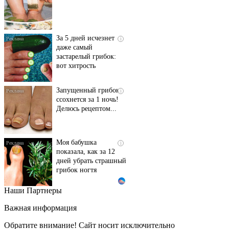
За 5 дней исчезнет
i
даже самый
застарелый грибок:
вот хитрость
Запущенный грибок
i
ссохнется за 1 ночь!
Делюсь рецептом...
Моя бабушка
i
показала, как за 12
дней убрать страшный
грибок ногтя
Наши Партнеры
Этот танец невесты
i
оставит вас без слов!
Важная информация
Пересмотрела 10 раз
Обратите внимание! Сайт носит исключительно