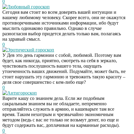
0
Любовный гороскоп
Сегодня вам стоит во всем доверять вашей интуиции и
вашему любимому человеку. Скорее всего, они не окажутся
противоречивыми источниками информации, ибо будут
мыслить одинаково правильно. Однако в случае
разногласия выбор придется делать только вам, полагаясь
на здравый смысл.
0
Эротический гороскоп
У Дев это день гармонии с собой, любимой. Поэтому вам
будет, как никогда, приятно, смотреть на себя в зеркало,
чувствовать послушность вашего тела, ощущать
утонченность ваших движений. Подумайте, может быть, не
стоит нарушать эту гармонию и тревожить такую красоту –
деля свое совершенство с кем-либо еще?
0
Антигороскоп
Варите кашу со знанием дела. Если же подобным
сакральным знанием вы не обладаете, непременно
отправляйтесь служить в армию, и кашеварьте там все
время. Таким нехитрым и чрезвычайно экономичным
методом (ведь с вас не только не возьмут денег, но еще и
будут содержать вас, доплачивая на карманные расходы).
0