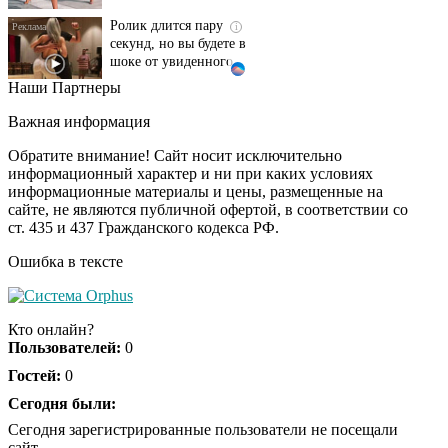
i
секунд, но вы будете в
шоке от увиденного
Наши Партнеры
Этот танец невесты
i
оставит вас без слов!
Важная информация
Пересмотрела 10 раз
Обратите внимание! Сайт носит исключительно
информационный характер и ни при каких условиях
информационные материалы и цены, размещенные на
Ролик из Омска: вы
i
сайте, не являются публичной офертой, в соответствии со
будете смеяться долго
ст. 435 и 437 Гражданского кодекса РФ.
Ошибка в тексте
Кто онлайн?
Пользователей:
0
Гостей:
0
Сегодня были:
Сегодня зарегистрированные пользователи не посещали
сайт