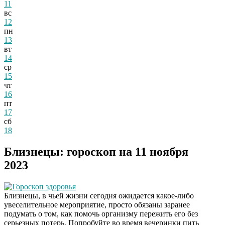
11
вс
12
пн
13
вт
14
ср
15
чт
16
пт
17
сб
18
Близнецы: гороскоп на 11 ноября
2023
Гороскоп здоровья
Близнецы, в чьей жизни сегодня ожидается какое-либо
увеселительное мероприятие, просто обязаны заранее
подумать о том, как помочь организму пережить его без
серьезных потерь. Попробуйте во время вечеринки пить