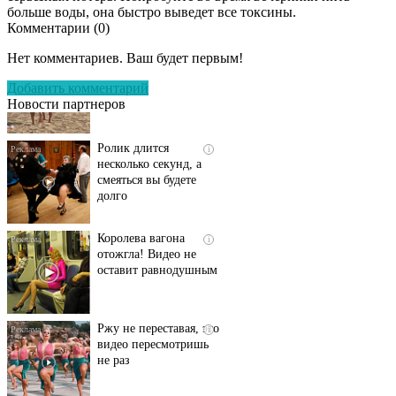
больше воды, она быстро выведет все токсины.
Комментарии (
0
)
Скрытая камера на
i
пляже Крыма: Что
Нет комментариев. Ваш будет первым!
люди вытворяют, когда
их не видят...
Добавить комментарий
Новости партнеров
Ролик длится
i
несколько секунд, а
смеяться вы будете
долго
Королева вагона
i
отожгла! Видео не
оставит равнодушным
Ржу не переставая, это
i
видео пересмотришь
не раз
Ролик длится пару