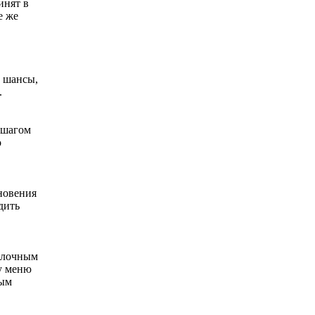
инят в
е же
е шансы,
.
 шагом
о
кновения
дить
молочным
 у меню
ным