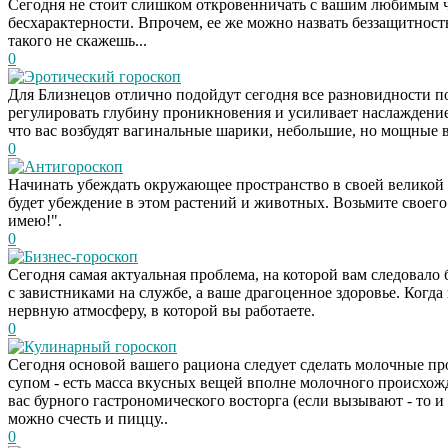
Сегодня не стоит слишком откровенничать с вашим любимым чел
бесхарактерности. Впрочем, ее же можно назвать беззащитно
такого не скажешь...
0
Эротический гороскоп
Для Близнецов отлично подойдут сегодня все разновидности по
регулировать глубину проникновения и усиливает наслаждение 
что вас возбудят вагинальные шарики, небольшие, но мощные в
0
Антигороскоп
Начинать убеждать окружающее пространство в своей великой
будет убеждение в этом растений и животных. Возьмите своего х
имею!".
0
Бизнес-гороскоп
Сегодня самая актуальная проблема, на которой вам следовало
с завистниками на службе, а ваше драгоценное здоровье. Когда
нервную атмосферу, в которой вы работаете.
0
Кулинарный гороскоп
Сегодня основой вашего рациона следует сделать молочные пр
супом - есть масса вкусных вещей вполне молочного происхож
вас бурного гастрономического восторга (если вызывают - то 
можно счесть и пиццу..
0