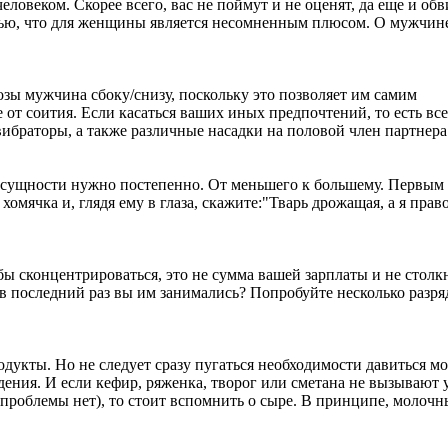
овеком. Скорее всего, вас не поймут и не оценят, да еще и обв
стью, что для женщины является несомненным плюсом. О мужчин
зы мужчина сбоку/снизу, поскольку это позволяет им самим
от соития. Если касаться ваших иных предпочтений, то есть вс
ибраторы, а также различные насадки на половой член партнера
 сущности нужно постепенно. От меньшего к большему. Первым
омячка и, глядя ему в глаза, скажите:"Тварь дрожащая, а я прав
 бы сконцентрироваться, это не сумма вашей зарплаты и не стол
 в последний раз вы им занимались? Попробуйте несколько разря
одукты. Но не следует сразу пугаться необходимости давиться 
дения. И если кефир, ряженка, творог или сметана не вызывают
и проблемы нет), то стоит вспомнить о сыре. В принципе, молоч