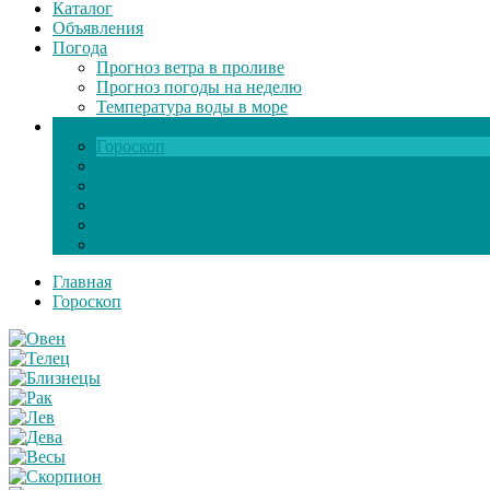
Каталог
Объявления
Погода
Прогноз ветра в проливе
Прогноз погоды на неделю
Температура воды в море
Инфо
Гороскоп
Поздравления
Игры онлайн
Общение
Автозапчасти
Экзамен по ПДД
Главная
Гороскоп