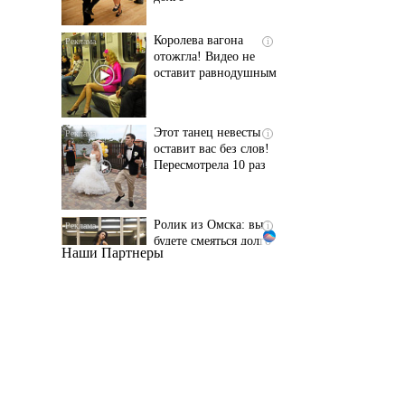
оставит равнодушным
Этот танец невесты
i
оставит вас без слов!
Пересмотрела 10 раз
Ролик из Омска: вы
i
будете смеяться долго
Наши Партнеры
Ролик длится пару
i
секунд, но вы будете в
шоке от увиденного
Ржу не переставая, это
i
видео пересмотришь
не раз