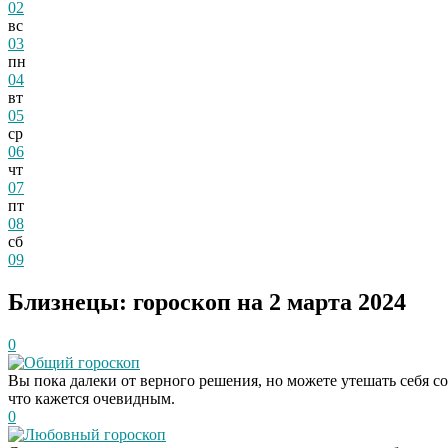
02
вс
03
пн
04
вт
05
ср
06
чт
07
пт
08
сб
09
Близнецы: гороскоп на 2 марта 2024
0
Общий гороскоп
Вы пока далеки от верного решения, но можете утешать себя со
что кажется очевидным.
0
Любовный гороскоп