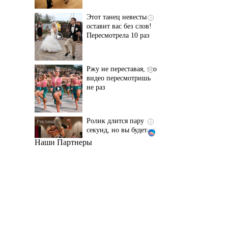
Пересмотрела 10 раз
Ржу не переставая, это
i
видео пересмотришь
не раз
Ролик длится пару
i
секунд, но вы будете в
шоке от увиденного
Наши Партнеры
Смолов призвал
i
российских
футболистов покинуть
страну
Ролик из Омска: вы
i
будете смеяться долго