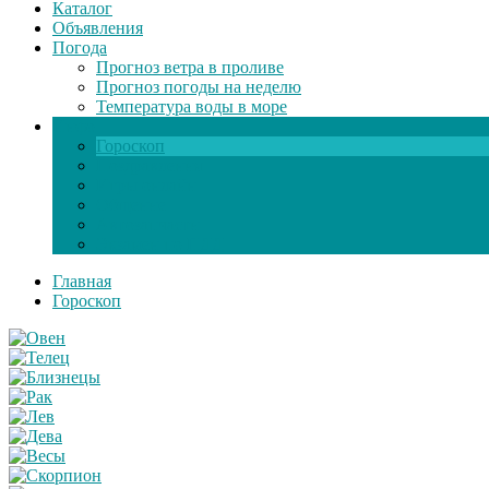
Каталог
Объявления
Погода
Прогноз ветра в проливе
Прогноз погоды на неделю
Температура воды в море
Инфо
Гороскоп
Поздравления
Игры онлайн
Общение
Автозапчасти
Экзамен по ПДД
Главная
Гороскоп