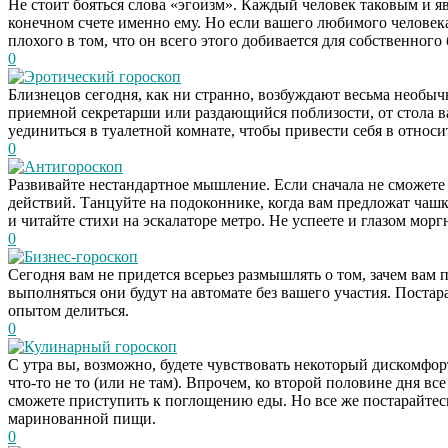
Не стоит бояться слова «эгоизм». Каждый человек таковым и яв
конечном счете именно ему. Но если вашего любимого человека
плохого в том, что он всего этого добивается для собственного
0
Эротический гороскоп
Близнецов сегодня, как ни странно, возбуждают весьма необы
приемной секретарши или раздающийся поблизости, от стола в
уединиться в туалетной комнате, чтобы привести себя в отно
0
Антигороскоп
Развивайте нестандартное мышление. Если сначала не сможете
действий. Танцуйте на подоконнике, когда вам предложат чашк
и читайте стихи на эскалаторе метро. Не успеете и глазом моргн
0
Бизнес-гороскоп
Сегодня вам не придется всерьез размышлять о том, зачем вам
выполняться они будут на автомате без вашего участия. Постара
опытом делиться.
0
Кулинарный гороскоп
С утра вы, возможно, будете чувствовать некоторый дискомфорт
что-то не то (или не там). Впрочем, ко второй половине дня 
сможете приступить к поглощению еды. Но все же постарайтесь
маринованной пищи.
0