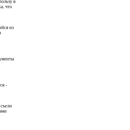
пользу в
а, что
ийся из
я
кументы
ся -
 съели
лами