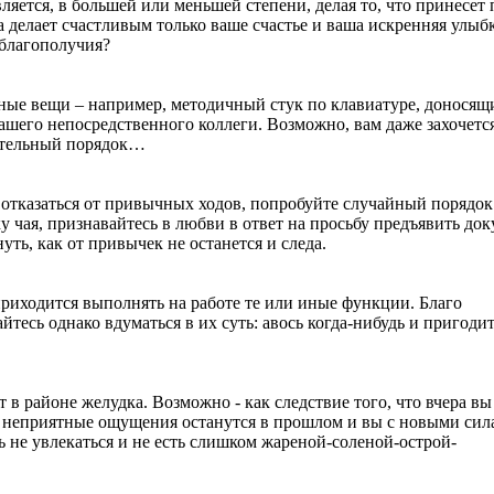
ляется, в большей или меньшей степени, делая то, что принесет 
 делает счастливым только ваше счастье и ваша искренняя улыбк
 благополучия?
чные вещи – например, методичный стук по клавиатуре, доносящ
ашего непосредственного коллеги. Возможно, вам даже захочетс
сительный порядок…
 отказаться от привычных ходов, попробуйте случайный порядок
у чая, признавайтесь в любви в ответ на просьбу предъявить до
уть, как от привычек не останется и следа.
 приходится выполнять на работе те или иные функции. Благо
йтесь однако вдуматься в их суть: авось когда-нибудь и пригодит
 в районе желудка. Возможно - как следствие того, что вчера вы
все неприятные ощущения останутся в прошлом и вы с новыми си
 не увлекаться и не есть слишком жареной-соленой-острой-