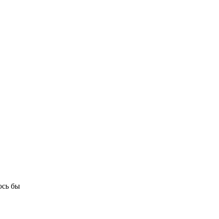
Королева вагона
i
отожгла! Видео не
оставит равнодушным
ось бы