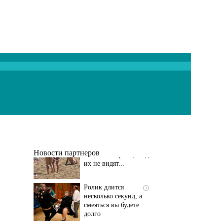
Скрытая камера на
i
пляже Крыма: Что
люди вытворяют, когда
их не видят...
Новости партнеров
Ролик длится
i
несколько секунд, а
смеяться вы будете
долго
Этот танец невесты
i
оставит вас без слов!