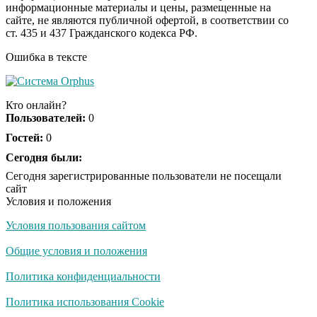
информационные материалы и цены, размещенные на
Ролик из Омска: вы
i
сайте, не являются публичной офертой, в соответствии со
будете смеяться долго
ст. 435 и 437 Гражданского кодекса РФ.
Ошибка в тексте
Ржу не переставая, это
i
видео пересмотришь
Кто онлайн?
не раз
Пользователей:
0
Гостей:
0
Скрытая камера на
Сегодня были:
i
пляже Крыма: Что
Сегодня зарегистрированные пользователи не посещали
люди вытворяют, когда
сайт
их не видят...
Условия и положения
Условия пользования сайтом
Ролик длится
i
несколько секунд, а
Общие условия и положения
смеяться вы будете
долго
Политика конфиденциальности
Королева вагона
Политика использования Cookie
i
отожгла! Видео не