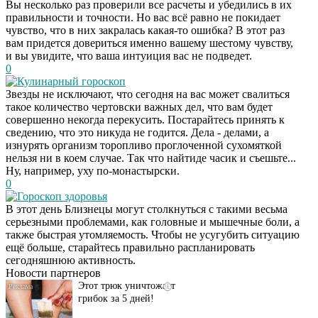
Вы несколько раз проверили все расчеты и убедились в их
правильности и точности. Но вас всё равно не покидает
чувство, что в них закралась какая-то ошибка? В этот раз
вам придется довериться именно вашему шестому чувству,
и вы увидите, что ваша интуиция вас не подведет.
0
Кулинарный гороскоп
Звезды не исключают, что сегодня на вас может свалиться
такое количество чертовски важных дел, что вам будет
совершенно некогда перекусить. Постарайтесь принять к
сведению, что это никуда не годится. Дела - делами, а
изнурять организм торопливо проглоченной сухомяткой
нельзя ни в коем случае. Так что найтиде часик и съешьте...
Ну, например, уху по-монастырски.
0
Гороскоп здоровья
В этот день Близнецы могут столкнуться с такими весьма
Даже самый
i
серьезными проблемами, как головные и мышечные боли, а
запущенный грибок
также быстрая утомляемость. Чтобы не усугубить ситуацию
исчезнет с корнем,
ещё больше, старайтесь правильно распланировать
если перед сном…
сегодняшнюю активность.
Новости партнеров
Этот трюк уничтожает
i
грибок за 5 дней!