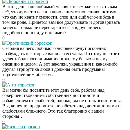
Любовный гороскоп
В этот день ваш любимый человек не сможет сказать вам
всё, что думает о вас и ваших с ним отношениях, потому
что ему не хватит смелости, слов или ещё чего-нибудь в
том же роде. Придётся вам всё додумывать и договаривать
за него. Только не перестарайтесь: а вдруг ничего
подобного он в виду и не имел?
0
Эротический гороскоп
Сегодня вашего любимого человека будут особенно
возбуждать некоторые ваши аксессуары. Поэтому не стоит
уделять большого внимания нижнему белью и всему
одеянию в целом. А вот заколки, украшения и какая-либо
другая атрибутика любви должны быть продуманы
тщательнейшим образом.
0
Антигороскоп
Вы могли бы посвятить этот день себе, работая над
совершенствованием собственных достоинств и
избавлением от слабостей, однако, вы не столь эгоистичны.
Вы, конечно, предпочтете поработать над достоинствами и
слабостями ближнего. Это так благородно с вашей
стороны…
0
Бизнес-гороскоп