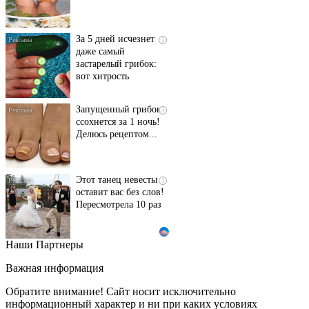
За 5 дней исчезнет
i
даже самый
застарелый грибок:
вот хитрость
Запущенный грибок
i
ссохнется за 1 ночь!
Делюсь рецептом...
Этот танец невесты
i
оставит вас без слов!
Пересмотрела 10 раз
Наши Партнеры
Ролик длится пару
i
секунд, но вы будете в
Важная информация
шоке от увиденного
Обратите внимание! Сайт носит исключительно
информационный характер и ни при каких условиях