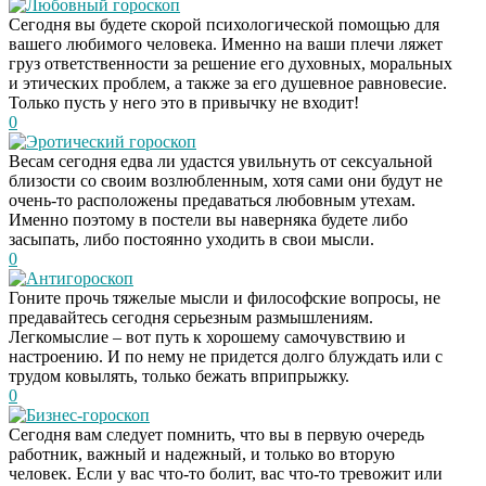
Любовный гороскоп
Сегодня вы будете скорой психологической помощью для
вашего любимого человека. Именно на ваши плечи ляжет
груз ответственности за решение его духовных, моральных
и этических проблем, а также за его душевное равновесие.
Только пусть у него это в привычку не входит!
0
Эротический гороскоп
Весам сегодня едва ли удастся увильнуть от сексуальной
близости со своим возлюбленным, хотя сами они будут не
очень-то расположены предаваться любовным утехам.
Именно поэтому в постели вы наверняка будете либо
засыпать, либо постоянно уходить в свои мысли.
0
Антигороскоп
Гоните прочь тяжелые мысли и философские вопросы, не
предавайтесь сегодня серьезным размышлениям.
Легкомыслие – вот путь к хорошему самочувствию и
настроению. И по нему не придется долго блуждать или с
трудом ковылять, только бежать вприпрыжку.
0
Бизнес-гороскоп
Сегодня вам следует помнить, что вы в первую очередь
работник, важный и надежный, и только во вторую
человек. Если у вас что-то болит, вас что-то тревожит или