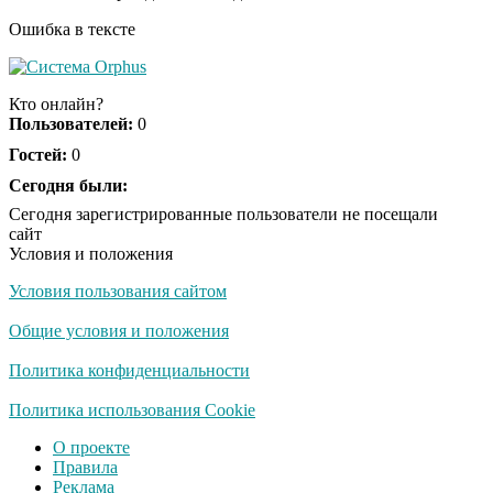
Ошибка в тексте
Ролик из Омска: вы
i
будете смеяться долго
Кто онлайн?
Пользователей:
0
Гостей:
0
Ржу не переставая, это
Сегодня были:
i
видео пересмотришь
Сегодня зарегистрированные пользователи не посещали
не раз
сайт
Условия и положения
Условия пользования сайтом
Скрытая камера на
i
пляже Крыма: Что
Общие условия и положения
люди вытворяют, когда
их не видят...
Политика конфиденциальности
Ролик длится
Политика использования Cookie
i
несколько секунд, а
О проекте
смеяться вы будете
Правила
долго
Реклама