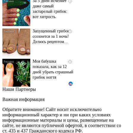
За 5 дней исчезнет
i
даже самый
застарелый грибок:
вот хитрость
Запущенный грибок
i
ссохнется за 1 ночь!
Делюсь рецептом...
Моя бабушка
i
показала, как за 12
дней убрать страшный
грибок ногтя
Наши Партнеры
Этот танец невесты
i
оставит вас без слов!
Важная информация
Пересмотрела 10 раз
Обратите внимание! Сайт носит исключительно
информационный характер и ни при каких условиях
информационные материалы и цены, размещенные на
Ролик длится пару
i
сайте, не являются публичной офертой, в соответствии со
секунд, но вы будете в
ст. 435 и 437 Гражданского кодекса РФ.
шоке от увиденного