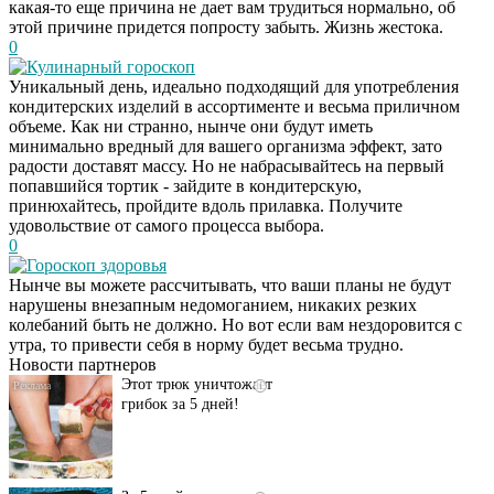
какая-то еще причина не дает вам трудиться нормально, об
этой причине придется попросту забыть. Жизнь жестока.
0
Кулинарный гороскоп
Уникальный день, идеально подходящий для употребления
кондитерских изделий в ассортименте и весьма приличном
объеме. Как ни странно, нынче они будут иметь
минимально вредный для вашего организма эффект, зато
радости доставят массу. Но не набрасывайтесь на первый
попавшийся тортик - зайдите в кондитерскую,
принюхайтесь, пройдите вдоль прилавка. Получите
удовольствие от самого процесса выбора.
0
Гороскоп здоровья
Даже самый
i
Нынче вы можете рассчитывать, что ваши планы не будут
запущенный грибок
нарушены внезапным недомоганием, никаких резких
исчезнет с корнем,
колебаний быть не должно. Но вот если вам нездоровится с
если перед сном…
утра, то привести себя в норму будет весьма трудно.
Новости партнеров
Этот трюк уничтожает
i
грибок за 5 дней!