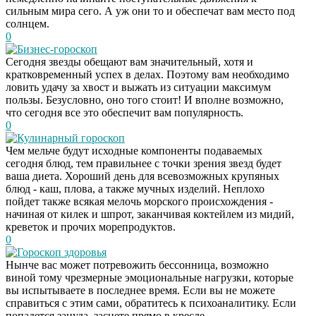
сильным мира сего. А уж они то и обеспечат вам место под
солнцем.
0
Бизнес-гороскоп
Сегодня звезды обещают вам значительный, хотя и
кратковременный успех в делах. Поэтому вам необходимо
ловить удачу за хвост и выжать из ситуации максимум
пользы. Безусловно, оно того стоит! И вполне возможно,
что сегодня все это обеспечит вам популярность.
0
Кулинарный гороскоп
Чем мельче будут исходные компоненты подаваемых
сегодня блюд, тем правильнее с точки зрения звезд будет
ваша диета. Хороший день для всевозможных крупяных
блюд - каш, плова, а также мучных изделий. Неплохо
пойдет также всякая мелочь морского происхождения -
начиная от килек и шпрот, заканчивая коктейлем из мидий,
креветок и прочих морепродуктов.
0
Гороскоп здоровья
Нынче вас может потревожить бессонница, возможно
Даже самый
i
виной тому чрезмерные эмоциональные нагрузки, которые
запущенный грибок
вы испытываете в последнее время. Если вы не можете
исчезнет с корнем,
справиться с этим сами, обратитесь к психоаналитику. Если
если перед сном…
попадется зануда, заснете прямо в кресле.