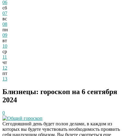
06
сб
07
вс
08
пн
09
вт
10
ср
11
чт
12
пт
13
Близнецы: гороскоп на 6 сентября
2024
0
Общий гороскоп
Сегодняшний день будет полон делами, в каждом из
которых вы будете чувствовать необходимость проявить
себя наилучшим образом. Вы будете смотреться еще