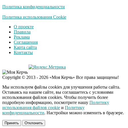
долго
Политика конфиденциальности
Королева вагона
Политика использования Cookie
i
отожгла! Видео не
О проекте
оставит равнодушным
Правила
Реклама
Соглашения
Экс-бойфренд дочери
i
Карта сайта
Борисовой душил ее
Контакты
из-за макарон
Забывший о
i
Copyright © 2013 - 2026 «Моя Керчь» Все права защищены!
патриотизме
Плющенко отправляет
Мы используем файлы cookies для улучшения работы сайта.
сына выступать за
Оставаясь на нашем сайте, вы соглашаетесь с условиями
Азербайджан
использования файлов cookies. Чтобы получить более
подробную информацию, посмотрите нашу
Политику
использования файлов cookie
и
Политику
конфиденциальности
. Настройки можно изменить в браузере.
Принять
Отклонить