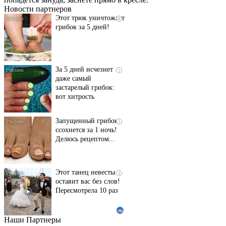
Новости партнеров
Этот трюк уничтожает
i
грибок за 5 дней!
За 5 дней исчезнет
i
даже самый
застарелый грибок:
вот хитрость
Запущенный грибок
i
ссохнется за 1 ночь!
Делюсь рецептом...
Этот танец невесты
i
оставит вас без слов!
Пересмотрела 10 раз
Наши Партнеры
Ролик длится пару
i