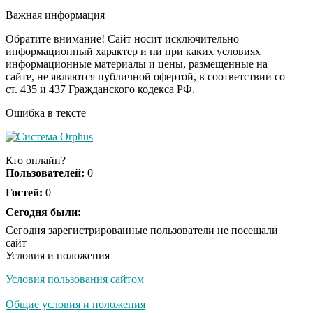
секунд, но вы будете в
Важная информация
шоке от увиденного
Обратите внимание! Сайт носит исключительно
информационный характер и ни при каких условиях
информационные материалы и цены, размещенные на
Ролик из Омска: вы
i
сайте, не являются публичной офертой, в соответствии со
будете смеяться долго
ст. 435 и 437 Гражданского кодекса РФ.
Ошибка в тексте
Ржу не переставая, это
i
видео пересмотришь
Кто онлайн?
не раз
Пользователей:
0
Гостей:
0
Скрытая камера на
Сегодня были:
i
пляже Крыма: Что
Сегодня зарегистрированные пользователи не посещали
люди вытворяют, когда
сайт
их не видят...
Условия и положения
Условия пользования сайтом
Ролик длится
i
несколько секунд, а
Общие условия и положения
смеяться вы будете