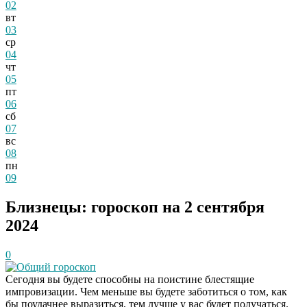
02
вт
03
ср
04
чт
05
пт
06
сб
07
вс
08
пн
09
Близнецы: гороскоп на 2 сентября
2024
0
Общий гороскоп
Сегодня вы будете способны на поистине блестящие
импровизации. Чем меньше вы будете заботиться о том, как
бы поудачнее выразиться, тем лучше у вас будет получаться.