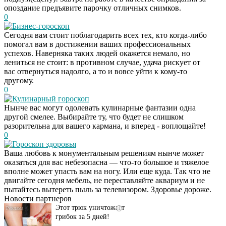
опоздание предъявите парочку отличных снимков.
0
Бизнес-гороскоп
Сегодня вам стоит поблагодарить всех тех, кто когда-либо
помогал вам в достижении ваших профессиональных
успехов. Наверняка таких людей окажется немало, но
лениться не стоит: в противном случае, удача рискует от
вас отвернуться надолго, а то и вовсе уйти к кому-то
другому.
0
Кулинарный гороскоп
Нынче вас могут одолевать кулинарные фантазии одна
другой смелее. Выбирайте ту, что будет не слишком
разорительна для вашего кармана, и вперед - воплощайте!
0
Гороскоп здоровья
Ваша любовь к монументальным решениям нынче может
Даже самый
i
оказаться для вас небезопасна — что-то большое и тяжелое
запущенный грибок
вполне может упасть вам на ногу. Или еще куда. Так что не
исчезнет с корнем,
двигайте сегодня мебель, не переставляйте аквариум и не
если перед сном…
пытайтесь вытереть пыль за телевизором. Здоровье дороже.
Новости партнеров
Этот трюк уничтожает
i
грибок за 5 дней!