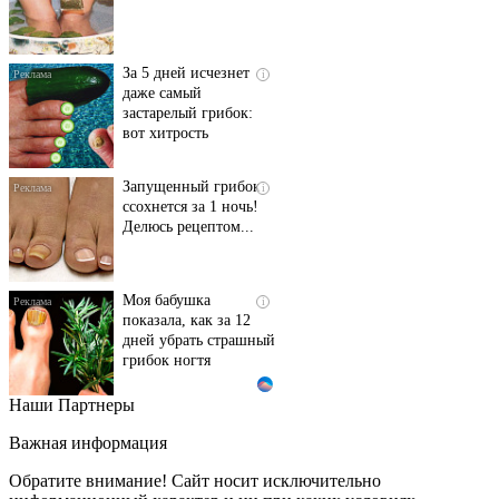
За 5 дней исчезнет
i
даже самый
застарелый грибок:
вот хитрость
Запущенный грибок
i
ссохнется за 1 ночь!
Делюсь рецептом...
Моя бабушка
i
показала, как за 12
дней убрать страшный
грибок ногтя
Наши Партнеры
Этот танец невесты
i
оставит вас без слов!
Важная информация
Пересмотрела 10 раз
Обратите внимание! Сайт носит исключительно