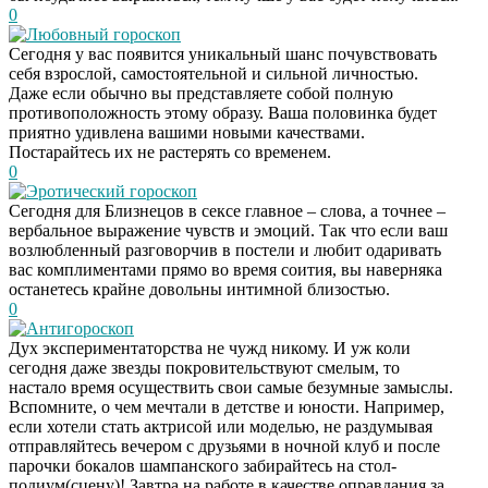
0
Любовный гороскоп
Сегодня у вас появится уникальный шанс почувствовать
себя взрослой, самостоятельной и сильной личностью.
Даже если обычно вы представляете собой полную
противоположность этому образу. Ваша половинка будет
приятно удивлена вашими новыми качествами.
Постарайтесь их не растерять со временем.
0
Эротический гороскоп
Сегодня для Близнецов в сексе главное – слова, а точнее –
вербальное выражение чувств и эмоций. Так что если ваш
возлюбленный разговорчив в постели и любит одаривать
вас комплиментами прямо во время соития, вы наверняка
останетесь крайне довольны интимной близостью.
0
Антигороскоп
Дух экспериментаторства не чужд никому. И уж коли
сегодня даже звезды покровительствуют смелым, то
настало время осуществить свои самые безумные замыслы.
Вспомните, о чем мечтали в детстве и юности. Например,
если хотели стать актрисой или моделью, не раздумывая
отправляйтесь вечером с друзьями в ночной клуб и после
парочки бокалов шампанского забирайтесь на стол-
подиум(сцену)! Завтра на работе в качестве оправдания за