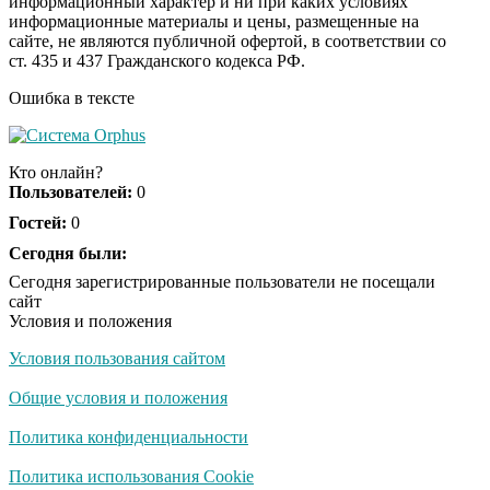
информационный характер и ни при каких условиях
информационные материалы и цены, размещенные на
Ролик длится пару
i
сайте, не являются публичной офертой, в соответствии со
секунд, но вы будете в
ст. 435 и 437 Гражданского кодекса РФ.
шоке от увиденного
Ошибка в тексте
Ролик из Омска: вы
i
будете смеяться долго
Кто онлайн?
Пользователей:
0
Гостей:
0
Ржу не переставая, это
Сегодня были:
i
видео пересмотришь
Сегодня зарегистрированные пользователи не посещали
не раз
сайт
Условия и положения
Условия пользования сайтом
Скрытая камера на
i
пляже Крыма: Что
Общие условия и положения
люди вытворяют, когда
их не видят...
Политика конфиденциальности
Ролик длится
Политика использования Cookie
i