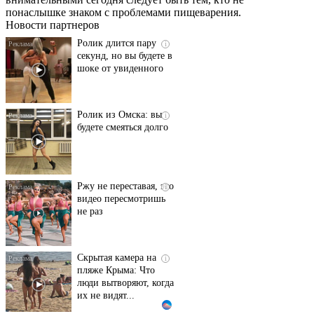
понаслышке знаком с проблемами пищеварения.
Новости партнеров
Ролик длится пару
i
секунд, но вы будете в
шоке от увиденного
Ролик из Омска: вы
i
будете смеяться долго
Ржу не переставая, это
i
видео пересмотришь
не раз
Скрытая камера на
i
пляже Крыма: Что
люди вытворяют, когда
их не видят...