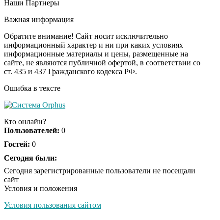
Наши Партнеры
Ролик длится
i
несколько секунд, а
Важная информация
смеяться вы будете
долго
Обратите внимание! Сайт носит исключительно
информационный характер и ни при каких условиях
информационные материалы и цены, размещенные на
Королева вагона
i
сайте, не являются публичной офертой, в соответствии со
отожгла! Видео не
ст. 435 и 437 Гражданского кодекса РФ.
оставит равнодушным
Ошибка в тексте
Кто онлайн?
Пользователей:
0
Гостей:
0
Сегодня были:
Сегодня зарегистрированные пользователи не посещали
сайт
Условия и положения
Условия пользования сайтом