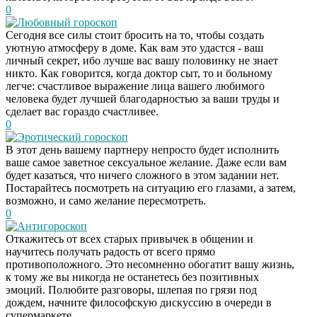
0
Любовный гороскоп
Сегодня все силы стоит бросить на то, чтобы создать
уютную атмосферу в доме. Как вам это удастся - ваш
личный секрет, ибо лучше вас вашу половинку не знает
никто. Как говорится, когда доктор сыт, то и больному
легче: счастливое выражение лица вашего любимого
человека будет лучшей благодарностью за ваши труды и
сделает вас гораздо счастливее.
0
Эротический гороскоп
В этот день вашему партнеру непросто будет исполнить
ваше самое заветное сексуальное желание. Даже если вам
будет казаться, что ничего сложного в этом задании нет.
Постарайтесь посмотреть на ситуацию его глазами, а затем,
возможно, и само желание пересмотреть.
0
Антигороскоп
Откажитесь от всех старых привычек в общении и
научитесь получать радость от всего прямо
противоположного. Это несомненно обогатит вашу жизнь,
к тому же вы никогда не останетесь без позитивных
эмоций. Полюбите разговоры, шлепая по грязи под
дождем, начните философскую дискуссию в очереди в
супермаркете.