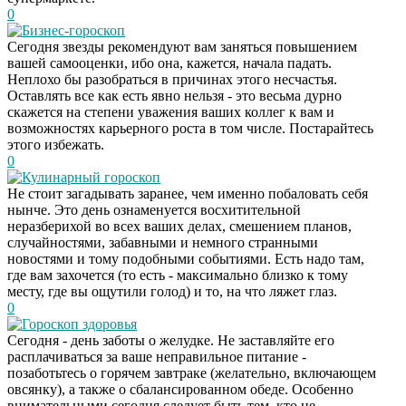
0
Бизнес-гороскоп
Сегодня звезды рекомендуют вам заняться повышением
вашей самооценки, ибо она, кажется, начала падать.
Неплохо бы разобраться в причинах этого несчастья.
Оставлять все как есть явно нельзя - это весьма дурно
скажется на степени уважения ваших коллег к вам и
возможностях карьерного роста в том числе. Постарайтесь
этого избежать.
0
Кулинарный гороскоп
Не стоит загадывать заранее, чем именно побаловать себя
нынче. Это день ознаменуется восхитительной
неразберихой во всех ваших делах, смешением планов,
случайностями, забавными и немного странными
новостями и тому подобными событиями. Есть надо там,
где вам захочется (то есть - максимально близко к тому
месту, где вы ощутили голод) и то, на что ляжет глаз.
0
Гороскоп здоровья
Сегодня - день заботы о желудке. Не заставляйте его
расплачиваться за ваше неправильное питание -
Этот танец невесты
i
позаботьтесь о горячем завтраке (желательно, включающем
оставит вас без слов!
овсянку), а также о сбалансированном обеде. Особенно
Пересмотрела 10 раз
внимательными сегодня следует быть тем, кто не