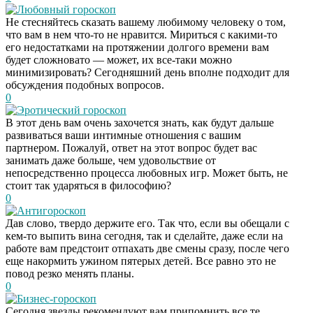
Любовный гороскоп
Не стесняйтесь сказать вашему любимому человеку о том,
что вам в нем что-то не нравится. Мириться с какими-то
его недостатками на протяжении долгого времени вам
будет сложновато — может, их все-таки можно
минимизировать? Сегодняшний день вполне подходит для
обсуждения подобных вопросов.
0
Эротический гороскоп
В этот день вам очень захочется знать, как будут дальше
развиваться ваши интимные отношения с вашим
партнером. Пожалуй, ответ на этот вопрос будет вас
занимать даже больше, чем удовольствие от
непосредственно процесса любовных игр. Может быть, не
стоит так ударяться в философию?
0
Антигороскоп
Дав слово, твердо держите его. Так что, если вы обещали с
кем-то выпить вина сегодня, так и сделайте, даже если на
работе вам предстоит отпахать две смены сразу, после чего
еще накормить ужином пятерых детей. Все равно это не
повод резко менять планы.
0
Бизнес-гороскоп
Сегодня звезды рекомендуют вам припомнить все те