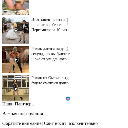
Этот танец невесты
i
оставит вас без слов!
Пересмотрела 10 раз
Ролик длится пару
i
секунд, но вы будете в
шоке от увиденного
Ролик из Омска: вы
i
будете смеяться долго
Наши Партнеры
Ржу не переставая, это
i
видео пересмотришь
Важная информация
не раз
Обратите внимание! Сайт носит исключительно