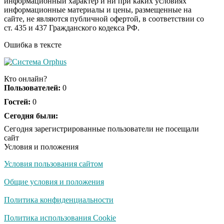
информационный характер и ни при каких условиях
информационные материалы и цены, размещенные на
Скрытая камера на
i
сайте, не являются публичной офертой, в соответствии со
пляже Крыма: Что
ст. 435 и 437 Гражданского кодекса РФ.
люди вытворяют, когда
их не видят...
Ошибка в тексте
Ролик длится
i
несколько секунд, а
Кто онлайн?
смеяться вы будете
Пользователей:
0
долго
Гостей:
0
Королева вагона
Сегодня были:
i
отожгла! Видео не
Сегодня зарегистрированные пользователи не посещали
оставит равнодушным
сайт
Условия и положения
Условия пользования сайтом
Деньги придут
i
раньше пенсии: кто в
Общие условия и положения
2026 году получит
выплаты досрочно
Политика конфиденциальности
Политика использования Cookie