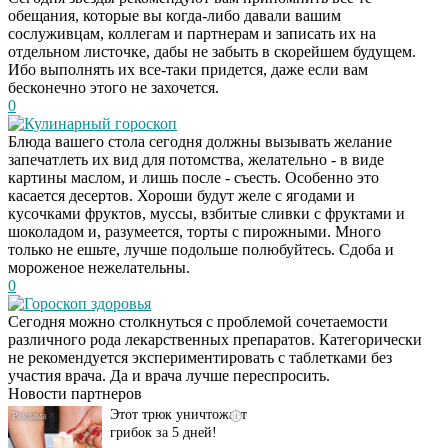
обещания, которые вы когда-либо давали вашим
сослуживцам, коллегам и партнерам и записать их на
отдельном листочке, дабы не забыть в скорейшем будущем.
Ибо выполнять их все-таки придется, даже если вам
бесконечно этого не захочется.
0
Кулинарный гороскоп
Блюда вашего стола сегодня должны вызывать желание
запечатлеть их вид для потомства, желательно - в виде
картины маслом, и лишь после - съесть. Особенно это
касается десертов. Хороши будут желе с ягодами и
кусочками фруктов, муссы, взбитые сливки с фруктами и
шоколадом и, разумеется, торты с пирожными. Много
только не ешьте, лучше подольше полюбуйтесь. Сдоба и
мороженое нежелательны.
0
Гороскоп здоровья
Даже самый
i
Сегодня можно столкнуться с проблемой сочетаемости
запущенный грибок
различного рода лекарственных препаратов. Категорически
исчезнет с корнем,
не рекомендуется экспериментировать с таблетками без
если перед сном…
участия врача. Да и врача лучше переспросить.
Новости партнеров
Этот трюк уничтожает
i
грибок за 5 дней!