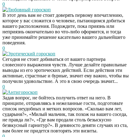
0
Любовный гороскоп
В этот день вам не стоит доверять первому впечатлению,
которое у вас сложится о человеке, пытающимся добиться
вашего расположения. Подождите, пока приязнь или
неприязнь окончательно во что-либо оформится, и тогда
уже принимайте решение касательно вашего дальнейшего
поведения.
0
Эротический гороскоп
Сегодня не стоит добиваться от вашего партнера
словесного выражения чувств. Лучше делайте правильные
выводы из его эротических действий. Если действия эти
активные, страстные и бурные, значит ему важно, чтобы вы
получили удовольствие. А это в свою очередь значит...
0
Антигороскоп
Задав вопрос, не бойтесь получить ответ на него. В
принципе, отправляясь в нежеланные гости, подготовьте
список неудобных и метких вопросов. «Сколько вам лет,
сударыня?», «Милый мальчик, так похож на вашего соседа,
не правда ли?», «Где вам продали столь безыскусно
безвкусный гарнитур?». В девяносто девяти случаях из ста,
вам более не придется повторять эти визиты.
0