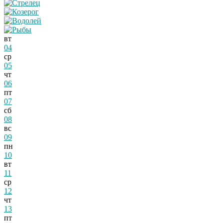
вт
04
ср
05
чт
06
пт
07
сб
08
вс
09
пн
10
вт
11
ср
12
чт
13
пт