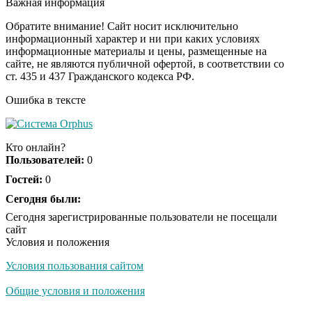
Важная информация
младшему сыну
Обратите внимание! Сайт носит исключительно
информационный характер и ни при каких условиях
информационные материалы и цены, размещенные на
Этот танец невесты
i
сайте, не являются публичной офертой, в соответствии со
оставит вас без слов!
ст. 435 и 437 Гражданского кодекса РФ.
Пересмотрела 10 раз
Ошибка в тексте
Ролик длится пару
i
секунд, но вы будете в
Кто онлайн?
шоке от увиденного
Пользователей:
0
Гостей:
0
Ролик из Омска: вы
Сегодня были:
i
будете смеяться долго
Сегодня зарегистрированные пользователи не посещали
сайт
Условия и положения
Условия пользования сайтом
Ржу не переставая, это
i
видео пересмотришь
Общие условия и положения
не раз