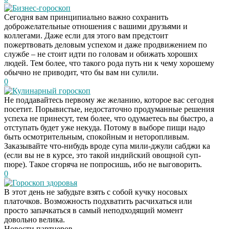
Бизнес-гороскоп
Сегодня вам принципиально важно сохранить
доброжелательные отношения с вашими друзьями и
коллегами. Даже если для этого вам предстоит
пожертвовать деловым успехом и даже продвижением по
службе – не стоит идти по головам и обижать хороших
людей. Тем более, что такого рода путь ни к чему хорошему
обычно не приводит, что бы вам ни сулили.
0
Кулинарный гороскоп
Не поддавайтесь первому же желанию, которое вас сегодня
посетит. Порывистые, недостаточно продуманные решения
успеха не принесут, тем более, что одумаетесь вы быстро, а
отступать будет уже некуда. Потому в выборе пищи надо
быть осмотрительным, спокойным и неторопливым.
Заказывайте что-нибудь вроде супа мили-джули сабджи ка
(если вы не в курсе, это такой индийский овощной суп-
пюре). Такое сгоряча не попросишь, ибо не выговорить.
0
Гороскоп здоровья
Даже самый
i
В этот день не забудьте взять с собой кучку носовых
запущенный грибок
платочков. Возможность подхватить расчихаться или
исчезнет с корнем,
просто запачкаться в самый неподходящий момент
если перед сном…
довольно велика.
Новости партнеров