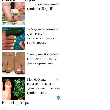
Этот трюк уничтожает
i
грибок за 5 дней!
За 5 дней исчезнет
i
даже самый
застарелый грибок:
вот хитрость
Запущенный грибок
i
ссохнется за 1 ночь!
Делюсь рецептом...
Моя бабушка
i
показала, как за 12
дней убрать страшный
грибок ногтя
Наши Партнеры
Рудковская дала
i
необычное прозвище