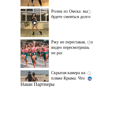
Ржу не переставая, это
i
видео пересмотришь
не раз
Скрытая камера на
i
пляже Крыма: Что
люди вытворяют, когда
их не видят...
Наши Партнеры
Ролик длится
i
несколько секунд, а
смеяться вы будете
долго
Королева вагона
i
отожгла! Видео не
оставит равнодушным