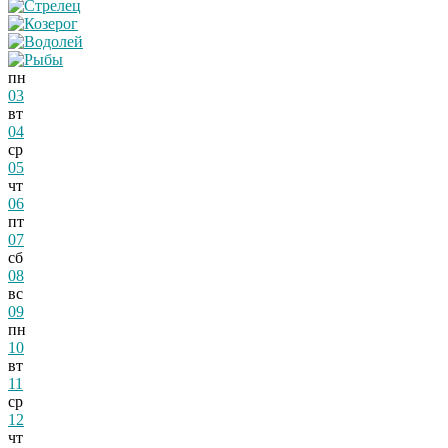
пн
03
вт
04
ср
05
чт
06
пт
07
сб
08
вс
09
пн
10
вт
11
ср
12
чт