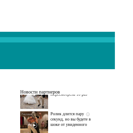
Этот танец невесты
i
оставит вас без слов!
Пересмотрела 10 раз
Новости партнеров
Ролик длится пару
i
секунд, но вы будете в
шоке от увиденного
Ролик из Омска: вы
i
будете смеяться долго