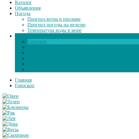
Каталог
Объявления
Погода
Прогноз ветра в проливе
Прогноз погоды на неделю
Температура воды в море
Инфо
Гороскоп
Поздравления
Игры онлайн
Общение
Автозапчасти
Экзамен по ПДД
Главная
Гороскоп