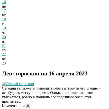
16
пн
17
вт
18
ср
19
чт
20
пт
21
сб
22
вс
23
Лев: гороскоп на 16 апреля 2023
Общий гороскоп
Сегодня вы можете позволить себе вытворять что угодно -
все будет к месту и вовремя. Однако не стоит слишком
увлекаться, ровно в полночь все содеянное обернется
против вас.
Комментарии (
0
)
Этот танец невесты
i