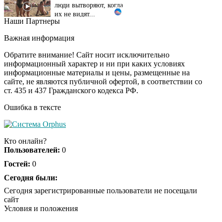
их не видят...
Наши Партнеры
Ролик длится
i
несколько секунд, а
Важная информация
смеяться вы будете
долго
Обратите внимание! Сайт носит исключительно
информационный характер и ни при каких условиях
информационные материалы и цены, размещенные на
Королева вагона
i
сайте, не являются публичной офертой, в соответствии со
отожгла! Видео не
ст. 435 и 437 Гражданского кодекса РФ.
оставит равнодушным
Ошибка в тексте
Деньги придут
i
раньше пенсии: кто в
Кто онлайн?
2026 году получит
Пользователей:
0
выплаты досрочно
Гостей:
0
Сегодня были:
Забывший о
i
патриотизме
Сегодня зарегистрированные пользователи не посещали
Плющенко отправляет
сайт
сына выступать за
Условия и положения
Азербайджан