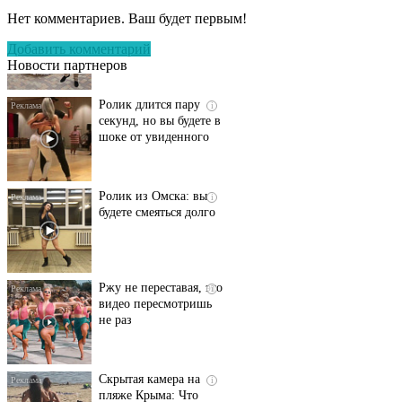
оставит вас без слов!
Нет комментариев. Ваш будет первым!
Пересмотрела 10 раз
Добавить комментарий
Новости партнеров
Ролик длится пару
i
секунд, но вы будете в
шоке от увиденного
Ролик из Омска: вы
i
будете смеяться долго
Ржу не переставая, это
i
видео пересмотришь
не раз
Скрытая камера на
i
пляже Крыма: Что
люди вытворяют, когда