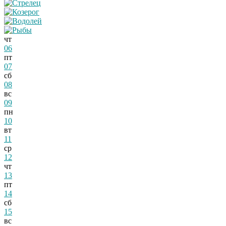
чт
06
пт
07
сб
08
вс
09
пн
10
вт
11
ср
12
чт
13
пт
14
сб
15
вс