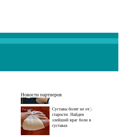
Если болят
i
тазобедренный сустав
и колени, немедленно
исключите...
Новости партнеров
Суставы болят не от
i
старости. Найден
злейший враг боли в
суставах
Если болит
i
тазобедренный сустав