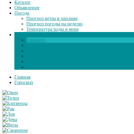
Каталог
Объявления
Погода
Прогноз ветра в проливе
Прогноз погоды на неделю
Температура воды в море
Инфо
Гороскоп
Поздравления
Игры онлайн
Общение
Автозапчасти
Экзамен по ПДД
Главная
Гороскоп