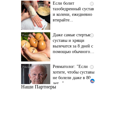
и колени, ежедневно
втирайте...
Даже самые стертые
i
суставы и хрящи
вылечатся за 8 дней с
помощью обычного…
Ревматолог: "Если
i
хотите, чтобы суставы
не болели даже в 80
лет..."
Наши Партнеры
Даже самый
i
запущенный грибок
исчезнет с корнем,
если перед сном…
Этот трюк уничтожает
i
грибок за 5 дней!