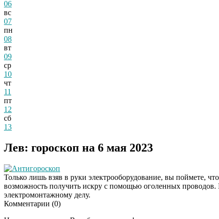
06
вс
07
пн
08
вт
09
ср
10
чт
11
пт
12
сб
13
Лев: гороскоп на 6 мая 2023
Антигороскоп
Только лишь взяв в руки электрооборудование, вы поймете, что
возможность получить искру с помощью оголенных проводов. В
электромонтажному делу.
Комментарии (
0
)