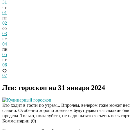
31
чт
01
пт
02
сб
03
вс
04
пн
05
вт
06
ср
07
Лев: гороскоп на 31 января 2024
Кулинарный гороскоп
Кто ходит в гости по утрам... Впрочем, вечером тоже может вес
славно. Особенно хорошо хозяевам будут удаваться сладкие блю
предела. Только, пожалуйста, не надо пытаться съесть весь торт
Комментарии (
0
)