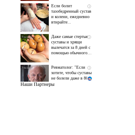
и колени, ежедневно
втирайте...
Даже самые стертые
i
суставы и хрящи
вылечатся за 8 дней с
помощью обычного…
Ревматолог: "Если
i
хотите, чтобы суставы
не болели даже в 80
лет..."
Наши Партнеры
Даже самый
i
запущенный грибок
исчезнет с корнем,
если перед сном…
Этот трюк уничтожает
i
грибок за 5 дней!