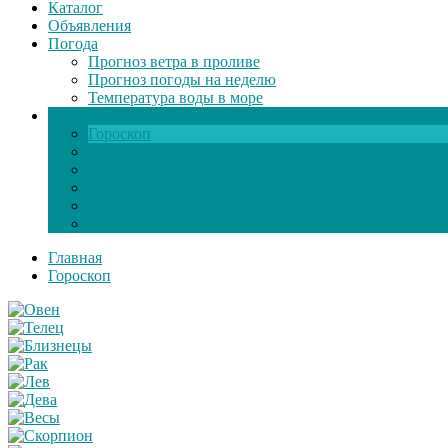
Каталог
Объявления
Погода
Прогноз ветра в проливе
Прогноз погоды на неделю
Температура воды в море
Инфо
Гороскоп
Поздравления
Игры онлайн
Общение
Автозапчасти
Экзамен по ПДД
Главная
Гороскоп