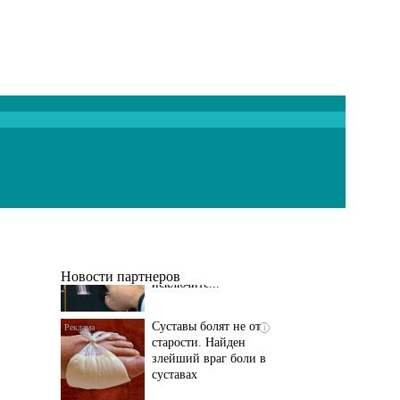
Если болят
i
тазобедренный сустав
и колени, немедленно
исключите...
Новости партнеров
Суставы болят не от
i
старости. Найден
злейший враг боли в
суставах
Если болит
i
тазобедренный сустав