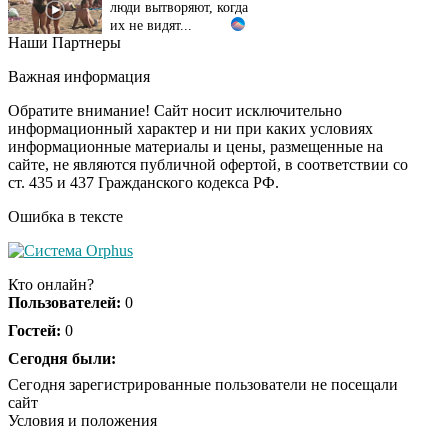
их не видят...
Наши Партнеры
Ролик длится
i
несколько секунд, а
Важная информация
смеяться вы будете
долго
Обратите внимание! Сайт носит исключительно
информационный характер и ни при каких условиях
информационные материалы и цены, размещенные на
Королева вагона
i
сайте, не являются публичной офертой, в соответствии со
отожгла! Видео не
ст. 435 и 437 Гражданского кодекса РФ.
оставит равнодушным
Ошибка в тексте
Кто онлайн?
Пользователей:
0
Гостей:
0
Сегодня были:
Сегодня зарегистрированные пользователи не посещали
сайт
Условия и положения