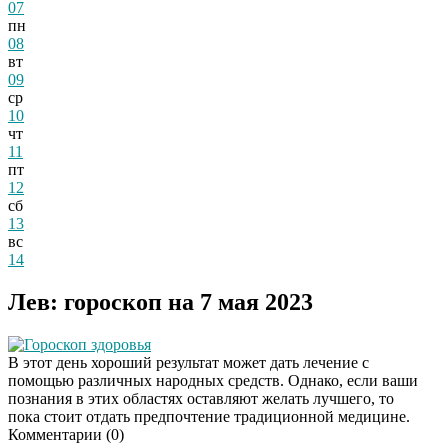
07
пн
08
вт
09
ср
10
чт
11
пт
12
сб
13
вс
14
Лев: гороскоп на 7 мая 2023
Гороскоп здоровья
В этот день хороший результат может дать лечение с
помощью различных народных средств. Однако, если ваши
познания в этих областях оставляют желать лучшего, то
пока стоит отдать предпочтение традиционной медицине.
Комментарии (
0
)
Этот танец невесты
i