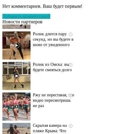
оставит вас без слов!
Нет комментариев. Ваш будет первым!
Пересмотрела 10 раз
Добавить комментарий
Новости партнеров
Ролик длится пару
i
секунд, но вы будете в
шоке от увиденного
Ролик из Омска: вы
i
будете смеяться долго
Ржу не переставая, это
i
видео пересмотришь
не раз
Скрытая камера на
i
пляже Крыма: Что
люди вытворяют, когда