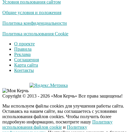
Условия пользования сайтом
Скрытая камера на
i
пляже Крыма: Что
Общие условия и положения
люди вытворяют, когда
их не видят...
Политика конфиденциальности
Ролик длится
Политика использования Cookie
i
несколько секунд, а
О проекте
смеяться вы будете
Правила
долго
Реклама
Соглашения
Королева вагона
i
Карта сайта
отожгла! Видео не
Контакты
оставит равнодушным
Экс-бойфренд дочери
i
Copyright © 2013 - 2026 «Моя Керчь» Все права защищены!
Борисовой душил ее
из-за макарон
Мы используем файлы cookies для улучшения работы сайта.
Оставаясь на нашем сайте, вы соглашаетесь с условиями
использования файлов cookies. Чтобы получить более
подробную информацию, посмотрите нашу
Политику
использования файлов cookie
и
Политику