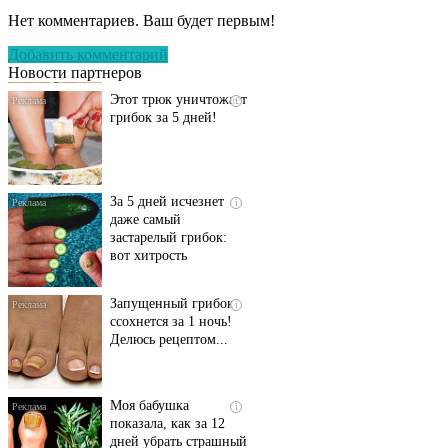
запущенный грибок
Нет комментариев. Ваш будет первым!
исчезнет с корнем,
если перед сном…
Добавить комментарий
Новости партнеров
Этот трюк уничтожает
i
грибок за 5 дней!
За 5 дней исчезнет
i
даже самый
застарелый грибок:
вот хитрость
Запущенный грибок
i
ссохнется за 1 ночь!
Делюсь рецептом...
Моя бабушка
i
показала, как за 12
дней убрать страшный