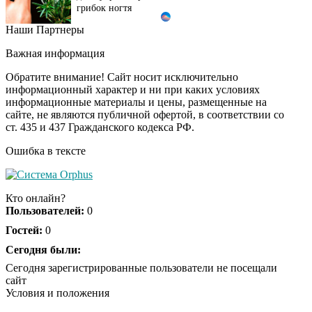
грибок ногтя
Наши Партнеры
Этот танец невесты
i
оставит вас без слов!
Важная информация
Пересмотрела 10 раз
Обратите внимание! Сайт носит исключительно
информационный характер и ни при каких условиях
информационные материалы и цены, размещенные на
Ролик длится пару
i
сайте, не являются публичной офертой, в соответствии со
секунд, но вы будете в
ст. 435 и 437 Гражданского кодекса РФ.
шоке от увиденного
Ошибка в тексте
Ролик из Омска: вы
i
будете смеяться долго
Кто онлайн?
Пользователей:
0
Гостей:
0
Ржу не переставая, это
Сегодня были:
i
видео пересмотришь
Сегодня зарегистрированные пользователи не посещали
не раз
сайт
Условия и положения