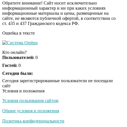
Обратите внимание! Сайт носит исключительно
информационный характер и ни при каких условиях
информационные материалы и цены, размещенные на
Ролик из Омска: вы
i
сайте, не являются публичной офертой, в соответствии со
будете смеяться долго
ст. 435 и 437 Гражданского кодекса РФ.
Ошибка в тексте
Ржу не переставая, это
i
видео пересмотришь
Кто онлайн?
не раз
Пользователей:
0
Гостей:
0
Скрытая камера на
Сегодня были:
i
пляже Крыма: Что
Сегодня зарегистрированные пользователи не посещали
люди вытворяют, когда
сайт
их не видят...
Условия и положения
Условия пользования сайтом
Ролик длится
i
несколько секунд, а
Общие условия и положения
смеяться вы будете
долго
Политика конфиденциальности