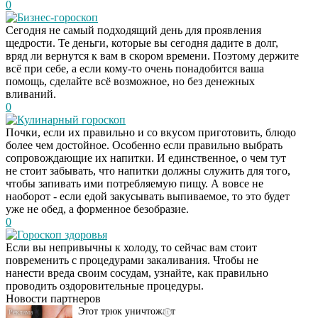
0
Бизнес-гороскоп
Сегодня не самый подходящий день для проявления
щедрости. Те деньги, которые вы сегодня дадите в долг,
вряд ли вернутся к вам в скором времени. Поэтому держите
всё при себе, а если кому-то очень понадобится ваша
помощь, сделайте всё возможное, но без денежных
вливаний.
0
Кулинарный гороскоп
Почки, если их правильно и со вкусом приготовить, блюдо
более чем достойное. Особенно если правильно выбрать
сопровождающие их напитки. И единственное, о чем тут
не стоит забывать, что напитки должны служить для того,
чтобы запивать ими потребляемую пищу. А вовсе не
наоборот - если едой закусывать выпиваемое, то это будет
уже не обед, а форменное безобразие.
0
Гороскоп здоровья
Даже самый
i
Если вы непривычны к холоду, то сейчас вам стоит
запущенный грибок
повременить с процедурами закаливания. Чтобы не
исчезнет с корнем,
нанести вреда своим сосудам, узнайте, как правильно
если перед сном…
проводить оздоровительные процедуры.
Новости партнеров
Этот трюк уничтожает
i