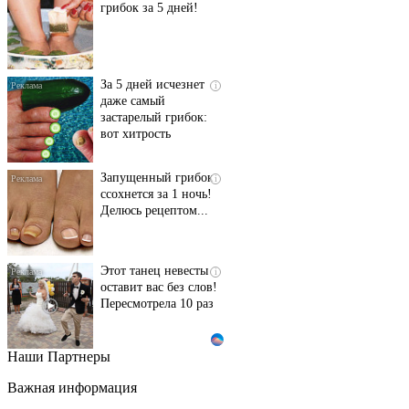
грибок за 5 дней!
За 5 дней исчезнет
i
даже самый
застарелый грибок:
вот хитрость
Запущенный грибок
i
ссохнется за 1 ночь!
Делюсь рецептом...
Этот танец невесты
i
оставит вас без слов!
Пересмотрела 10 раз
Наши Партнеры
Ролик длится пару
i
секунд, но вы будете в
Важная информация
шоке от увиденного