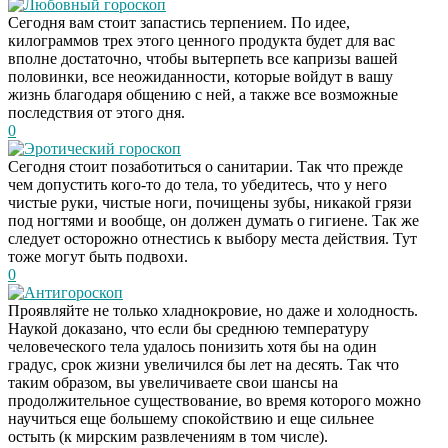
Любовный гороскоп
Сегодня вам стоит запастись терпением. По идее,
килограммов трех этого ценного продукта будет для вас
вполне достаточно, чтобы вытерпеть все капризы вашей
половинки, все неожиданности, которые войдут в вашу
жизнь благодаря общению с ней, а также все возможные
последствия от этого дня.
0
Эротический гороскоп
Сегодня стоит позаботиться о санитарии. Так что прежде
чем допустить кого-то до тела, то убедитесь, что у него
чистые руки, чистые ноги, почищены зубы, никакой грязи
под ногтями и вообще, он должен думать о гигиене. Так же
следует осторожно отнестись к выбору места действия. Тут
тоже могут быть подвохи.
0
Антигороскоп
Проявляйте не только хладнокровие, но даже и холодность.
Наукой доказано, что если бы среднюю температуру
человеческого тела удалось понизить хотя бы на один
градус, срок жизни увеличился бы лет на десять. Так что
таким образом, вы увеличиваете свои шансы на
продолжительное существование, во время которого можно
научиться еще большему спокойствию и еще сильнее
остыть (к мирским развлечениям в том числе).