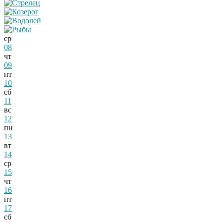
ср
08
чт
09
пт
10
сб
11
вс
12
пн
13
вт
14
ср
15
чт
16
пт
17
сб