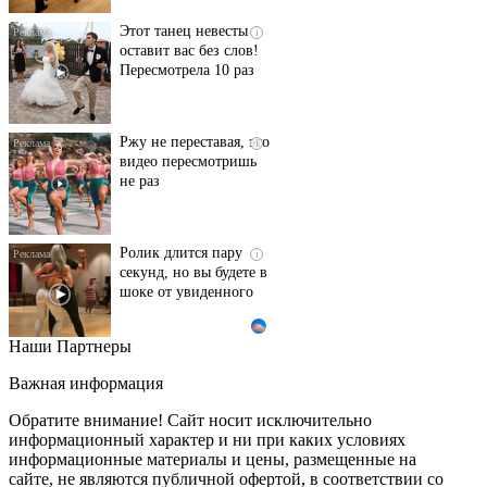
Этот танец невесты
i
оставит вас без слов!
Пересмотрела 10 раз
Ржу не переставая, это
i
видео пересмотришь
не раз
Ролик длится пару
i
секунд, но вы будете в
шоке от увиденного
Наши Партнеры
Канадская гимнастка
i
Беззубенко
Важная информация
призналась, чем ее
разочаровала Москва
Обратите внимание! Сайт носит исключительно
информационный характер и ни при каких условиях
информационные материалы и цены, размещенные на
Ролик из Омска: вы
i
сайте, не являются публичной офертой, в соответствии со
будете смеяться долго