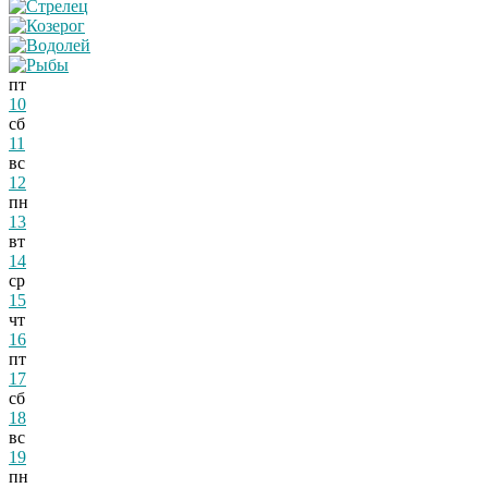
пт
10
сб
11
вс
12
пн
13
вт
14
ср
15
чт
16
пт
17
сб
18
вс
19
пн