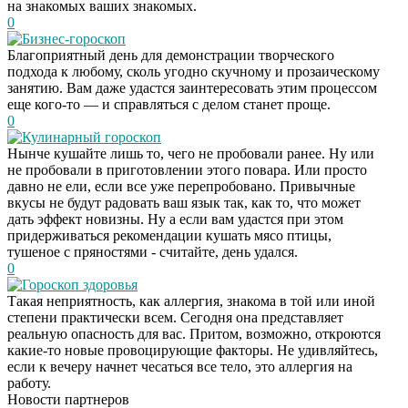
на знакомых ваших знакомых.
0
Бизнес-гороскоп
Благоприятный день для демонстрации творческого
подхода к любому, сколь угодно скучному и прозаическому
занятию. Вам даже удастся заинтересовать этим процессом
еще кого-то — и справляться с делом станет проще.
0
Кулинарный гороскоп
Нынче кушайте лишь то, чего не пробовали ранее. Ну или
не пробовали в приготовлении этого повара. Или просто
давно не ели, если все уже перепробовано. Привычные
вкусы не будут радовать ваш язык так, как то, что может
дать эффект новизны. Ну а если вам удастся при этом
придерживаться рекомендации кушать мясо птицы,
тушеное с пряностями - считайте, день удался.
0
Гороскоп здоровья
Такая неприятность, как аллергия, знакома в той или иной
степени практически всем. Сегодня она представляет
Даже самый
i
реальную опасность для вас. Притом, возможно, откроются
запущенный грибок
какие-то новые провоцирующие факторы. Не удивляйтесь,
исчезнет с корнем,
если к вечеру начнет чесаться все тело, это аллергия на
если перед сном…
работу.
Новости партнеров