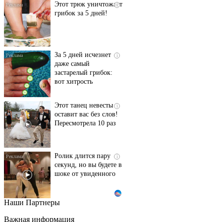
Этот трюк уничтожает
i
грибок за 5 дней!
За 5 дней исчезнет
i
даже самый
застарелый грибок:
вот хитрость
Этот танец невесты
i
оставит вас без слов!
Пересмотрела 10 раз
Ролик длится пару
i
секунд, но вы будете в
шоке от увиденного
Наши Партнеры
Ролик из Омска: вы
i
будете смеяться долго
Важная информация