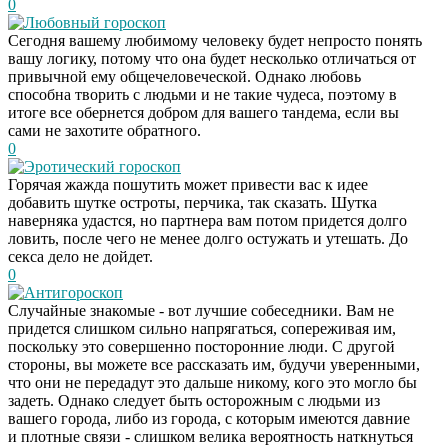
0
Любовный гороскоп
Сегодня вашему любимому человеку будет непросто понять
вашу логику, потому что она будет несколько отличаться от
привычной ему общечеловеческой. Однако любовь
способна творить с людьми и не такие чудеса, поэтому в
итоге все обернется добром для вашего тандема, если вы
сами не захотите обратного.
0
Эротический гороскоп
Горячая жажда пошутить может привести вас к идее
добавить шутке остроты, перчика, так сказать. Шутка
наверняка удастся, но партнера вам потом придется долго
ловить, после чего не менее долго остужать и утешать. До
секса дело не дойдет.
0
Антигороскоп
Случайные знакомые - вот лучшие собеседники. Вам не
придется слишком сильно напрягаться, сопереживая им,
поскольку это совершенно посторонние люди. С другой
стороны, вы можете все рассказать им, будучи уверенными,
что они не передадут это дальше никому, кого это могло бы
задеть. Однако следует быть осторожным с людьми из
вашего города, либо из города, с которым имеются давние
и плотные связи - слишком велика вероятность наткнуться