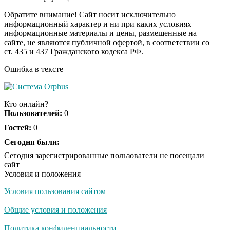
Обратите внимание! Сайт носит исключительно
информационный характер и ни при каких условиях
информационные материалы и цены, размещенные на
Ржу не переставая, это
i
сайте, не являются публичной офертой, в соответствии со
видео пересмотришь
ст. 435 и 437 Гражданского кодекса РФ.
не раз
Ошибка в тексте
Скрытая камера на
i
пляже Крыма: Что
Кто онлайн?
люди вытворяют, когда
Пользователей:
0
их не видят...
Гостей:
0
Ролик длится
Сегодня были:
i
несколько секунд, а
Сегодня зарегистрированные пользователи не посещали
смеяться вы будете
сайт
долго
Условия и положения
Условия пользования сайтом
Королева вагона
i
отожгла! Видео не
Общие условия и положения
оставит равнодушным
Политика конфиденциальности