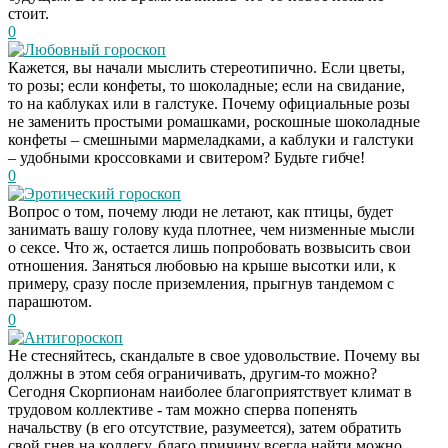
стоит.
0
Любовный гороскоп
Кажется, вы начали мыслить стереотипично. Если цветы,
то розы; если конфеты, то шоколадные; если на свидание,
то на каблуках или в галстуке. Почему официальные розы
не заменить простыми ромашками, роскошные шоколадные
конфеты – смешными мармеладками, а каблуки и галстуки
– удобными кроссовками и свитером? Будьте гибче!
0
Эротический гороскоп
Вопрос о том, почему люди не летают, как птицы, будет
занимать вашу голову куда плотнее, чем низменные мысли
о сексе. Что ж, остается лишь попробовать возвысить свои
отношения. Заняться любовью на крыше высотки или, к
примеру, сразу после приземления, прыгнув тандемом с
парашютом.
0
Антигороскоп
Не стесняйтесь, скандальте в свое удовольствие. Почему вы
должны в этом себя ограничивать, другим-то можно?
Сегодня Скорпионам наиболее благоприятствует климат в
трудовом коллективе - там можно сперва попенять
начальству (в его отсутствие, разумеется), затем обратить
свой гнев на коллегу, благо причину всегда найти можно.