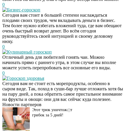
0
Бизнес-гороскоп
Сегодня вам стоит в большей степени наслаждаться
плодами своих трудов, чем вкладывать деньги в бизнес.
Тем более нужно избегать вложений туда, где вам обещают
очень быстрый возврат денег. Во всём сегодня
руководствуйтесь своей интуицией и своему деловому
нюху.
0
Кулинарный гороскоп
Отличный день для любителей гонять чаи. Можно
начинать прямо с раннего утра, в этом случае вы вполне
можете успеть перепробовать все основные его виды.
0
Гороскоп здоровья
Даже самый
i
Сегодня вам не стоит есть морепродукты, особенно в
запущенный грибок
сыром виде. Так, поход в суши-бар лучше отложить хотя бы
исчезнет с корнем,
на пару дней, а пока обратить самое пристальное внимание
если перед сном…
на фрукты и овощи: они для вас сейчас куда полезнее.
Новости партнеров
Этот трюк уничтожает
i
грибок за 5 дней!