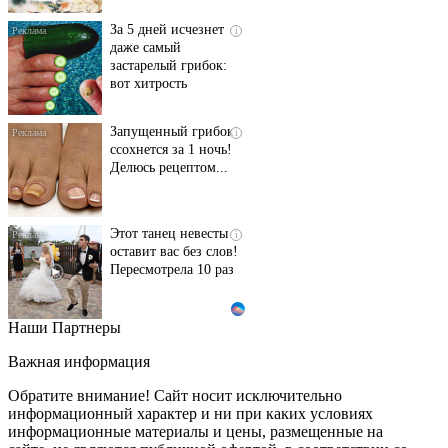
За 5 дней исчезнет
i
даже самый
застарелый грибок:
вот хитрость
Запущенный грибок
i
ссохнется за 1 ночь!
Делюсь рецептом...
Этот танец невесты
i
оставит вас без слов!
Пересмотрела 10 раз
Наши Партнеры
Ролик длится пару
i
секунд, но вы будете в
Важная информация
шоке от увиденного
Обратите внимание! Сайт носит исключительно
информационный характер и ни при каких условиях
информационные материалы и цены, размещенные на
Ролик из Омска: вы
i