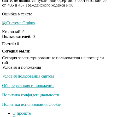
сайте, не являются публичной офертой, в соответствии со
будете смеяться долго
ст. 435 и 437 Гражданского кодекса РФ.
Ошибка в тексте
Ржу не переставая, это
i
видео пересмотришь
Кто онлайн?
не раз
Пользователей:
0
Гостей:
0
Скрытая камера на
Сегодня были:
i
пляже Крыма: Что
Сегодня зарегистрированные пользователи не посещали
люди вытворяют, когда
сайт
их не видят...
Условия и положения
Условия пользования сайтом
Ролик длится
i
несколько секунд, а
Общие условия и положения
смеяться вы будете
долго
Политика конфиденциальности
Королева вагона
Политика использования Cookie
i
отожгла! Видео не
О проекте
оставит равнодушным