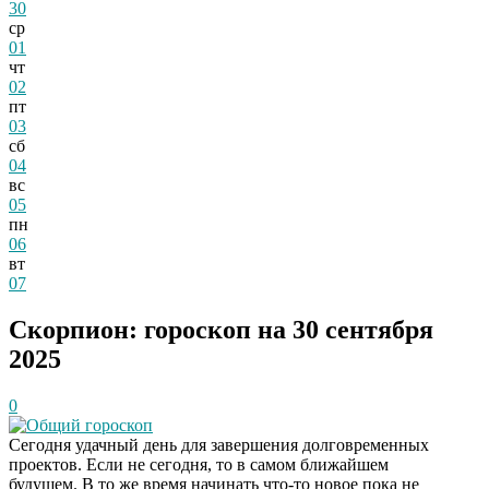
30
ср
01
чт
02
пт
03
сб
04
вс
05
пн
06
вт
07
Скорпион: гороскоп на 30 сентября
2025
0
Общий гороскоп
Сегодня удачный день для завершения долговременных
проектов. Если не сегодня, то в самом ближайшем
будущем. В то же время начинать что-то новое пока не