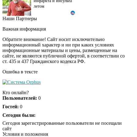
инфаркта и инсульта
летом
Наши Партнеры
Ржу не переставая, это
i
видео пересмотришь
Важная информация
не раз
Обратите внимание! Сайт носит исключительно
информационный характер и ни при каких условиях
информационные материалы и цены, размещенные на
Ролик из Омска: вы
i
сайте, не являются публичной офертой, в соответствии со
будете смеяться долго
ст. 435 и 437 Гражданского кодекса РФ.
Ошибка в тексте
Канадская гимнастка
i
Беззубенко
Кто онлайн?
призналась, чем ее
Пользователей:
0
разочаровала Москва
Гостей:
0
Ролик длится пару
Сегодня были:
i
секунд, но вы будете в
Сегодня зарегистрированные пользователи не посещали
шоке от увиденного
сайт
Условия и положения