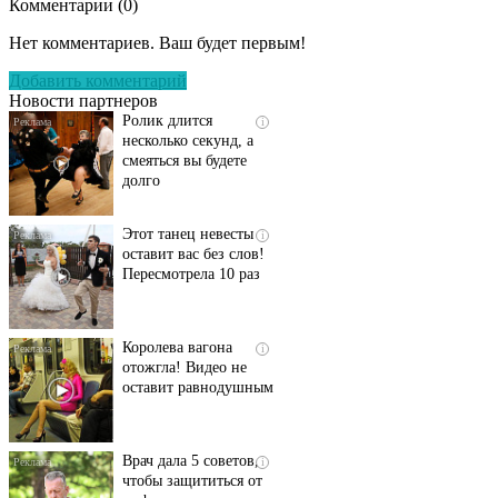
Комментарии (
0
)
Скрытая камера на
i
пляже Крыма: Что
Нет комментариев. Ваш будет первым!
люди вытворяют, когда
их не видят...
Добавить комментарий
Новости партнеров
Ролик длится
i
несколько секунд, а
смеяться вы будете
долго
Этот танец невесты
i
оставит вас без слов!
Пересмотрела 10 раз
Королева вагона
i
отожгла! Видео не
оставит равнодушным
Врач дала 5 советов,
i
чтобы защититься от