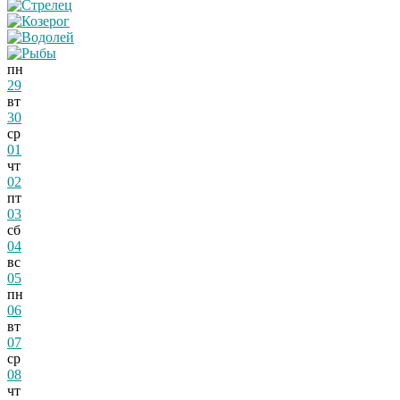
пн
29
вт
30
ср
01
чт
02
пт
03
сб
04
вс
05
пн
06
вт
07
ср
08
чт