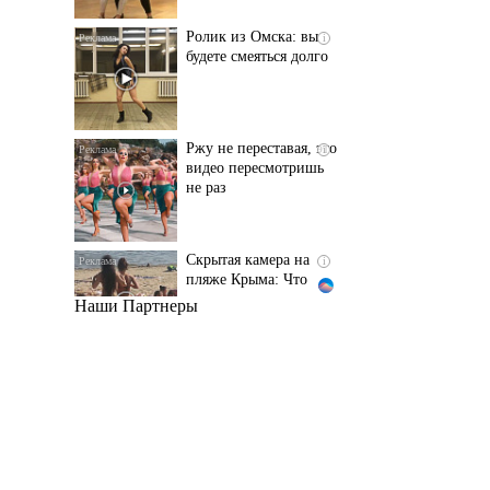
Ржу не переставая, это
i
видео пересмотришь
не раз
Скрытая камера на
i
пляже Крыма: Что
люди вытворяют, когда
их не видят...
Наши Партнеры
Ролик длится
i
несколько секунд, а
смеяться вы будете
долго
Королева вагона
i
отожгла! Видео не
оставит равнодушным