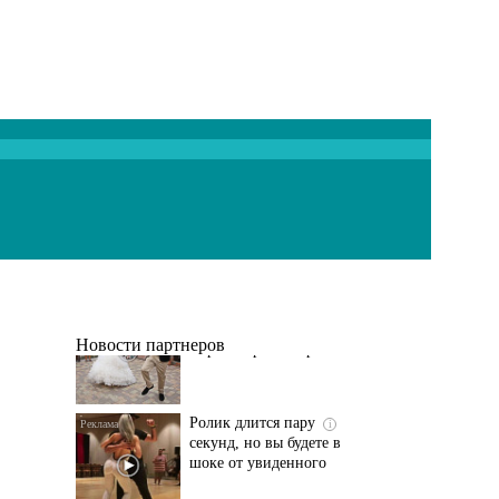
Этот танец невесты
i
оставит вас без слов!
Пересмотрела 10 раз
Новости партнеров
Ролик длится пару
i
секунд, но вы будете в
шоке от увиденного
Ролик из Омска: вы
i
будете смеяться долго