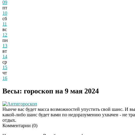
09
пт
10
сб
11
вс
12
пн
13
вт
14
ср
15
чт
16
Весы: гороскоп на 9 мая 2024
Антигороскоп
Нынче вас будет масса возможностей упустить свой шанс. И вы,
какой-либо шанс будет вами по недоразумению ухвачен - не трат
отдых.
Комментарии (
0
)