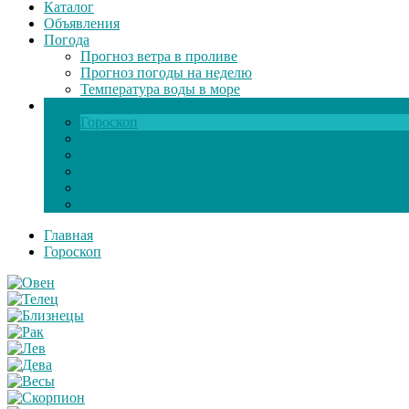
Каталог
Объявления
Погода
Прогноз ветра в проливе
Прогноз погоды на неделю
Температура воды в море
Инфо
Гороскоп
Поздравления
Игры онлайн
Общение
Автозапчасти
Экзамен по ПДД
Главная
Гороскоп