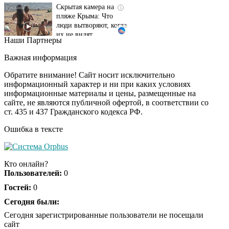
пляже Крыма: Что
люди вытворяют, когда
их не видят...
Наши Партнеры
Ролик длится
i
несколько секунд, а
Важная информация
смеяться вы будете
долго
Обратите внимание! Сайт носит исключительно
информационный характер и ни при каких условиях
информационные материалы и цены, размещенные на
Королева вагона
i
сайте, не являются публичной офертой, в соответствии со
отожгла! Видео не
ст. 435 и 437 Гражданского кодекса РФ.
оставит равнодушным
Ошибка в тексте
США — Южной
i
Корее: «Верни мне
Кто онлайн?
всё, что я подарил —
Пользователей:
0
Patriot и THAAD»
Гостей:
0
Сегодня были:
Экс-бойфренд дочери
i
Борисовой душил ее
Сегодня зарегистрированные пользователи не посещали
из-за макарон
сайт