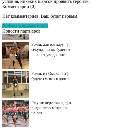
условия, никаких шансов проявить героизм.
Комментарии (
0
)
Этот танец невесты
i
оставит вас без слов!
Нет комментариев. Ваш будет первым!
Пересмотрела 10 раз
Добавить комментарий
Новости партнеров
Ролик длится пару
i
секунд, но вы будете в
шоке от увиденного
Ролик из Омска: вы
i
будете смеяться долго
Ржу не переставая, это
i
видео пересмотришь
не раз
Скрытая камера на
i