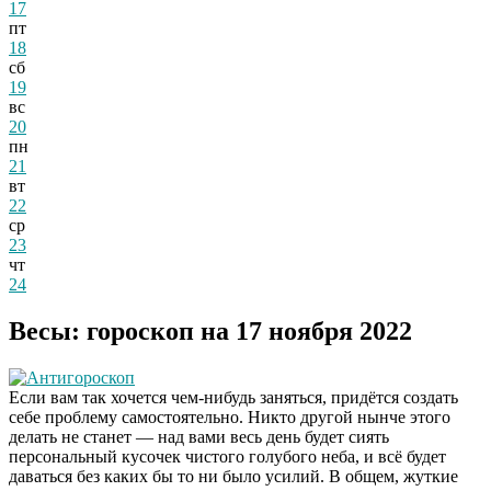
17
пт
18
сб
19
вс
20
пн
21
вт
22
ср
23
чт
24
Весы: гороскоп на 17 ноября 2022
Антигороскоп
Если вам так хочется чем-нибудь заняться, придётся создать
себе проблему самостоятельно. Никто другой нынче этого
делать не станет — над вами весь день будет сиять
персональный кусочек чистого голубого неба, и всё будет
даваться без каких бы то ни было усилий. В общем, жуткие