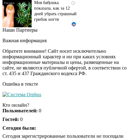
Моя бабушка
i
показала, как за 12
дней убрать страшный
грибок ногтя
Наши Партнеры
Этот танец невесты
i
оставит вас без слов!
Важная информация
Пересмотрела 10 раз
Обратите внимание! Сайт носит исключительно
информационный характер и ни при каких условиях
информационные материалы и цены, размещенные на
Ролик длится пару
i
сайте, не являются публичной офертой, в соответствии со
секунд, но вы будете в
ст. 435 и 437 Гражданского кодекса РФ.
шоке от увиденного
Ошибка в тексте
Ролик из Омска: вы
i
будете смеяться долго
Кто онлайн?
Пользователей:
0
Гостей:
0
Ржу не переставая, это
Сегодня были:
i
видео пересмотришь
Сегодня зарегистрированные пользователи не посещали
не раз