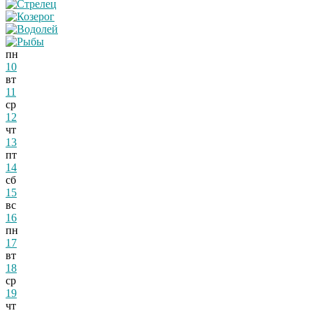
пн
10
вт
11
ср
12
чт
13
пт
14
сб
15
вс
16
пн
17
вт
18
ср
19
чт