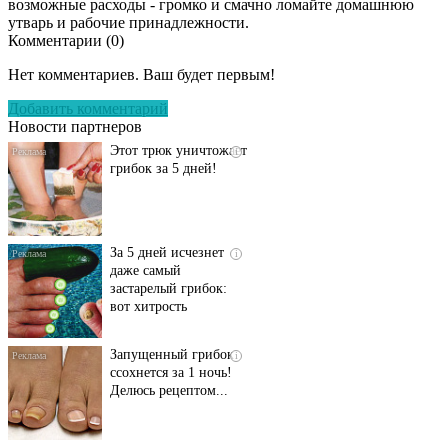
возможные расходы - громко и смачно ломайте домашнюю
утварь и рабочие принадлежности.
Комментарии (
0
)
Даже самый
i
запущенный грибок
Нет комментариев. Ваш будет первым!
исчезнет с корнем,
если перед сном…
Добавить комментарий
Новости партнеров
Этот трюк уничтожает
i
грибок за 5 дней!
За 5 дней исчезнет
i
даже самый
застарелый грибок:
вот хитрость
Запущенный грибок
i
ссохнется за 1 ночь!
Делюсь рецептом...