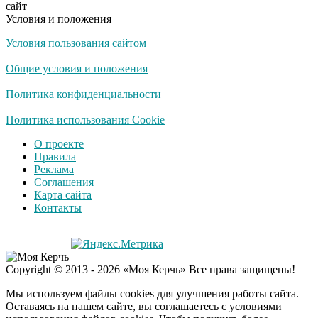
сайт
Условия и положения
Условия пользования сайтом
Скрытая камера на
i
пляже Крыма: Что
Общие условия и положения
люди вытворяют, когда
их не видят...
Политика конфиденциальности
Ролик длится
Политика использования Cookie
i
несколько секунд, а
О проекте
смеяться вы будете
Правила
долго
Реклама
Соглашения
Королева вагона
i
Карта сайта
отожгла! Видео не
Контакты
оставит равнодушным
Экс-бойфренд дочери
i
Copyright © 2013 - 2026 «Моя Керчь» Все права защищены!
Борисовой душил ее
из-за макарон
Мы используем файлы cookies для улучшения работы сайта.
Оставаясь на нашем сайте, вы соглашаетесь с условиями