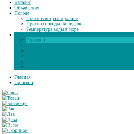
Каталог
Объявления
Погода
Прогноз ветра в проливе
Прогноз погоды на неделю
Температура воды в море
Инфо
Гороскоп
Поздравления
Игры онлайн
Общение
Автозапчасти
Экзамен по ПДД
Главная
Гороскоп