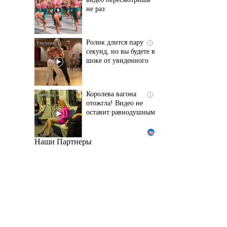
не раз
Ролик длится пару
i
секунд, но вы будете в
шоке от увиденного
Королева вагона
i
отожгла! Видео не
оставит равнодушным
Наши Партнеры
Этот танец невесты
i
оставит вас без слов!
Пересмотрела 10 раз
Ролик из Омска: вы
i
будете смеяться долго