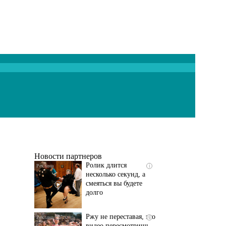
Скрытая камера на
i
пляже Крыма: Что
люди вытворяют, когда
их не видят...
Новости партнеров
Ролик длится
i
несколько секунд, а
смеяться вы будете
долго
Ржу не переставая, это
i
видео пересмотришь