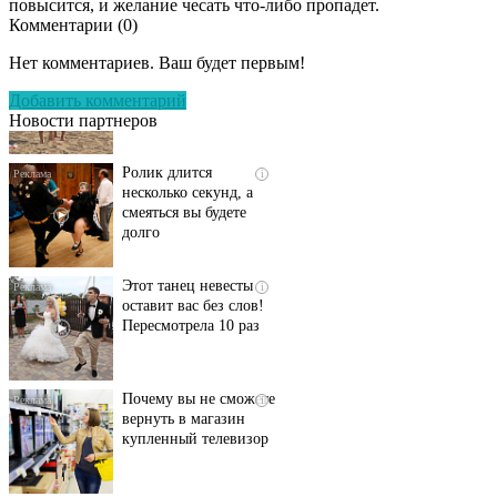
повысится, и желание чесать что-либо пропадет.
Комментарии (
0
)
Скрытая камера на
i
пляже Крыма: Что
Нет комментариев. Ваш будет первым!
люди вытворяют, когда
их не видят...
Добавить комментарий
Новости партнеров
Ролик длится
i
несколько секунд, а
смеяться вы будете
долго
Этот танец невесты
i
оставит вас без слов!
Пересмотрела 10 раз
Почему вы не сможете
i
вернуть в магазин
купленный телевизор
Королева вагона
i