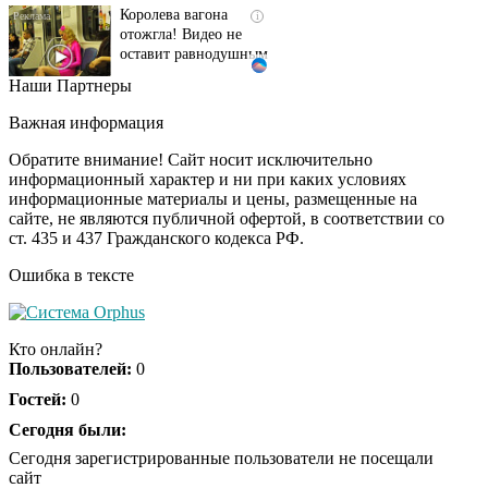
отожгла! Видео не
оставит равнодушным
Наши Партнеры
Ржу не переставая, это
i
видео пересмотришь
Важная информация
не раз
Обратите внимание! Сайт носит исключительно
информационный характер и ни при каких условиях
информационные материалы и цены, размещенные на
Ролик длится пару
i
сайте, не являются публичной офертой, в соответствии со
секунд, но вы будете в
ст. 435 и 437 Гражданского кодекса РФ.
шоке от увиденного
Ошибка в тексте
Ролик из Омска: вы
i
будете смеяться долго
Кто онлайн?
Пользователей:
0
Гостей:
0
Сегодня были:
Почему в школе
i
Загитовой стоимостью
Сегодня зарегистрированные пользователи не посещали
больше миллиарда
сайт