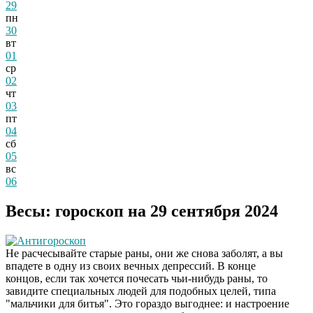
29
пн
30
вт
01
ср
02
чт
03
пт
04
сб
05
вс
06
Весы: гороскоп на 29 сентября 2024
Антигороскоп
Не расчесывайте старые раны, они же снова заболят, а вы
впадете в одну из своих вечных депрессий. В конце
концов, если так хочется почесать чьи-нибудь раны, то
завидите специальных людей для подобных целей, типа
"мальчики для битья". Это гораздо выгоднее: и настроение