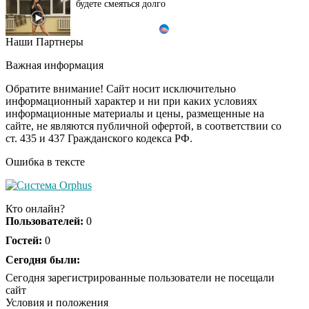
Наши Партнеры
Ржу не переставая, это
i
видео пересмотришь
Важная информация
не раз
Обратите внимание! Сайт носит исключительно
информационный характер и ни при каких условиях
информационные материалы и цены, размещенные на
Скрытая камера на
i
сайте, не являются публичной офертой, в соответствии со
пляже Крыма: Что
ст. 435 и 437 Гражданского кодекса РФ.
люди вытворяют, когда
их не видят...
Ошибка в тексте
Ролик длится
i
несколько секунд, а
Кто онлайн?
смеяться вы будете
Пользователей:
0
долго
Гостей:
0
Королева вагона
Сегодня были:
i
отожгла! Видео не
Сегодня зарегистрированные пользователи не посещали
оставит равнодушным
сайт
Условия и положения