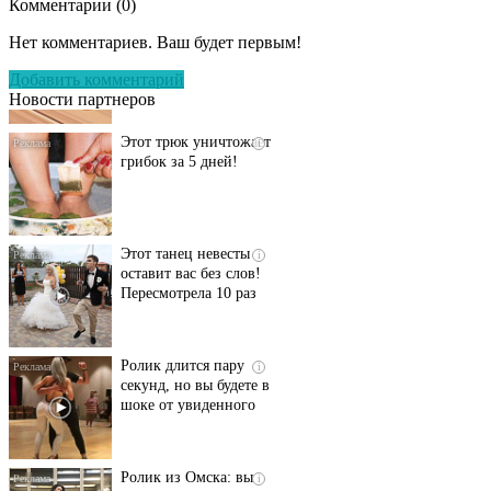
Комментарии (
0
)
Даже самый
i
запущенный грибок
Нет комментариев. Ваш будет первым!
исчезнет с корнем,
если перед сном…
Добавить комментарий
Новости партнеров
Этот трюк уничтожает
i
грибок за 5 дней!
Этот танец невесты
i
оставит вас без слов!
Пересмотрела 10 раз
Ролик длится пару
i
секунд, но вы будете в
шоке от увиденного
Ролик из Омска: вы
i
будете смеяться долго