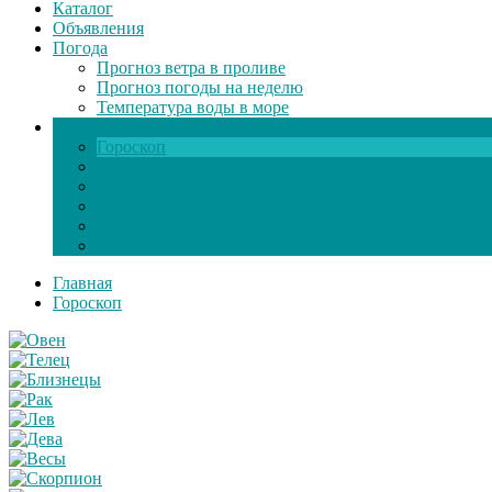
Каталог
Объявления
Погода
Прогноз ветра в проливе
Прогноз погоды на неделю
Температура воды в море
Инфо
Гороскоп
Поздравления
Игры онлайн
Общение
Автозапчасти
Экзамен по ПДД
Главная
Гороскоп