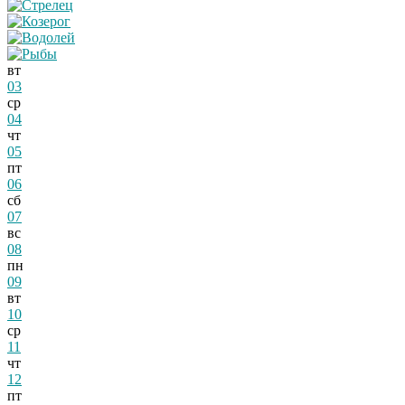
вт
03
ср
04
чт
05
пт
06
сб
07
вс
08
пн
09
вт
10
ср
11
чт
12
пт