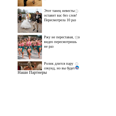
Пересмотрела 10 раз
Ржу не переставая, это
i
видео пересмотришь
не раз
Ролик длится пару
i
секунд, но вы будете в
шоке от увиденного
Наши Партнеры
Канадская гимнастка
i
Беззубенко
призналась, чем ее
разочаровала Москва
Ролик из Омска: вы
i
будете смеяться долго