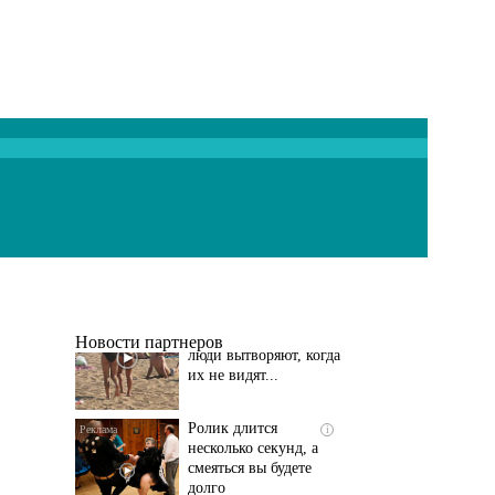
Скрытая камера на
i
пляже Крыма: Что
люди вытворяют, когда
их не видят...
Новости партнеров
Ролик длится
i
несколько секунд, а
смеяться вы будете
долго
Этот танец невесты
i
оставит вас без слов!