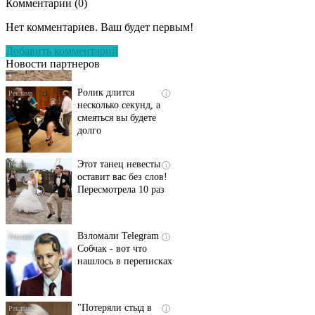
Комментарии (
0
)
Скрытая камера на
i
пляже Крыма: Что
Нет комментариев. Ваш будет первым!
люди вытворяют, когда
их не видят...
Добавить комментарий
Новости партнеров
Ролик длится
i
несколько секунд, а
смеяться вы будете
долго
Этот танец невесты
i
оставит вас без слов!
Пересмотрела 10 раз
Взломали Telegram
i
Собчак - вот что
нашлось в переписках
"Потеряли стыд в
i
погоне за "Диором":