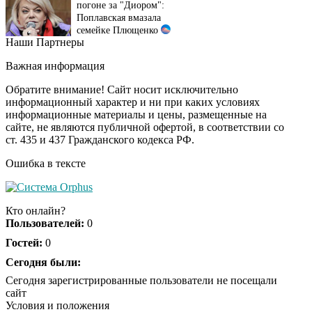
Поплавская вмазала
семейке Плющенко
Наши Партнеры
Ржу не переставая, это
i
видео пересмотришь
Важная информация
не раз
Обратите внимание! Сайт носит исключительно
информационный характер и ни при каких условиях
информационные материалы и цены, размещенные на
Ролик длится пару
i
сайте, не являются публичной офертой, в соответствии со
секунд, но вы будете в
ст. 435 и 437 Гражданского кодекса РФ.
шоке от увиденного
Ошибка в тексте
Ролик из Омска: вы
i
будете смеяться долго
Кто онлайн?
Пользователей:
0
Гостей:
0
Королева вагона
Сегодня были:
i
отожгла! Видео не
Сегодня зарегистрированные пользователи не посещали
оставит равнодушным
сайт
Условия и положения