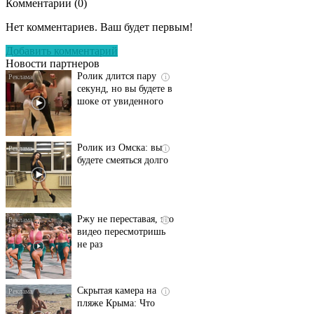
Комментарии (
0
)
Этот танец невесты
i
оставит вас без слов!
Нет комментариев. Ваш будет первым!
Пересмотрела 10 раз
Добавить комментарий
Новости партнеров
Ролик длится пару
i
секунд, но вы будете в
шоке от увиденного
Ролик из Омска: вы
i
будете смеяться долго
Ржу не переставая, это
i
видео пересмотришь
не раз
Скрытая камера на
i
пляже Крыма: Что