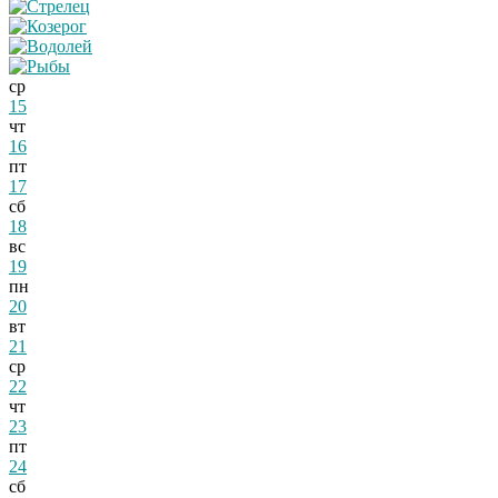
ср
15
чт
16
пт
17
сб
18
вс
19
пн
20
вт
21
ср
22
чт
23
пт
24
сб