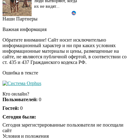
люди вытворяют, когда
их не видят...
Наши Партнеры
Ролик длится
i
несколько секунд, а
Важная информация
смеяться вы будете
долго
Обратите внимание! Сайт носит исключительно
информационный характер и ни при каких условиях
информационные материалы и цены, размещенные на
Королева вагона
i
сайте, не являются публичной офертой, в соответствии со
отожгла! Видео не
ст. 435 и 437 Гражданского кодекса РФ.
оставит равнодушным
Ошибка в тексте
Кто онлайн?
Пользователей:
0
Гостей:
0
Сегодня были:
Сегодня зарегистрированные пользователи не посещали
сайт
Условия и положения