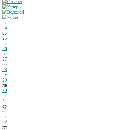
вт
24
ср
25
чт
26
пт
27
сб
28
вс
29
пн
30
вт
31
ср
01
чт
02
пт