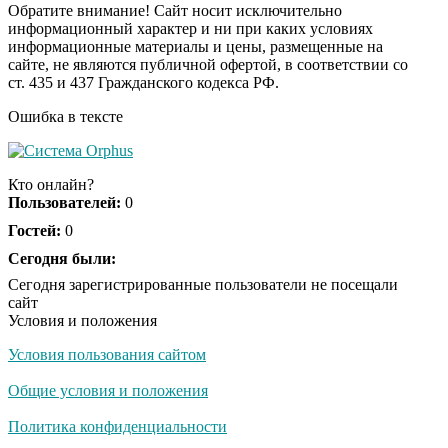
Обратите внимание! Сайт носит исключительно
информационный характер и ни при каких условиях
информационные материалы и цены, размещенные на
Ролик из Омска: вы
i
сайте, не являются публичной офертой, в соответствии со
будете смеяться долго
ст. 435 и 437 Гражданского кодекса РФ.
Ошибка в тексте
Ржу не переставая, это
i
видео пересмотришь
Кто онлайн?
не раз
Пользователей:
0
Гостей:
0
Скрытая камера на
Сегодня были:
i
пляже Крыма: Что
Сегодня зарегистрированные пользователи не посещали
люди вытворяют, когда
сайт
их не видят...
Условия и положения
Условия пользования сайтом
Ролик длится
i
несколько секунд, а
Общие условия и положения
смеяться вы будете
долго
Политика конфиденциальности