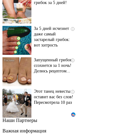
грибок за 5 дней!
За 5 дней исчезнет
i
даже самый
застарелый грибок:
вот хитрость
Запущенный грибок
i
ссохнется за 1 ночь!
Делюсь рецептом...
Этот танец невесты
i
оставит вас без слов!
Пересмотрела 10 раз
Наши Партнеры
Ролик длится пару
i
секунд, но вы будете в
Важная информация
шоке от увиденного