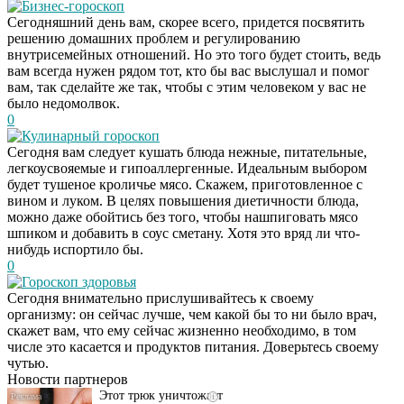
Бизнес-гороскоп
Сегодняшний день вам, скорее всего, придется посвятить
решению домашних проблем и регулированию
внутрисемейных отношений. Но это того будет стоить, ведь
вам всегда нужен рядом тот, кто бы вас выслушал и помог
вам, так сделайте же так, чтобы с этим человеком у вас не
было недомолвок.
0
Кулинарный гороскоп
Сегодня вам следует кушать блюда нежные, питательные,
легкоусвояемые и гипоаллергенные. Идеальным выбором
будет тушеное кроличье мясо. Скажем, приготовленное с
вином и луком. В целях повышения диетичности блюда,
можно даже обойтись без того, чтобы нашпиговать мясо
шпиком и добавить в соус сметану. Хотя это вряд ли что-
нибудь испортило бы.
0
Гороскоп здоровья
Сегодня внимательно прислушивайтесь к своему
Даже самый
i
организму: он сейчас лучше, чем какой бы то ни было врач,
запущенный грибок
скажет вам, что ему сейчас жизненно необходимо, в том
исчезнет с корнем,
числе это касается и продуктов питания. Доверьтесь своему
если перед сном…
чутью.
Новости партнеров
Этот трюк уничтожает
i