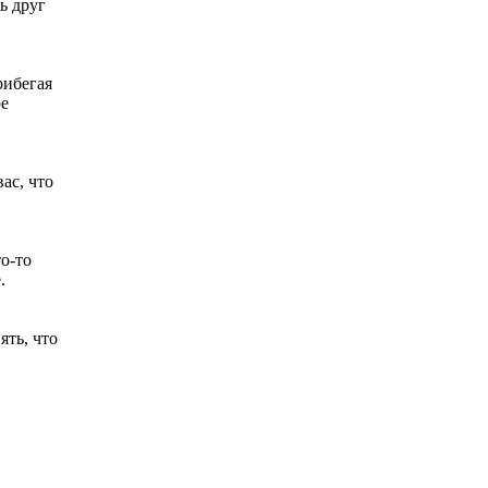
ь друг
рибегая
ое
ас, что
о-то
.
ять, что