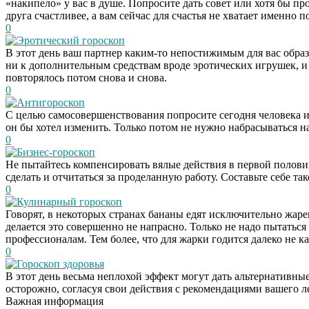
«накипело» у вас в душе. Попросите дать совет или хотя бы про
друга счастливее, а вам сейчас для счастья не хватает именно 
0
Эротический гороскоп
В этот день ваш партнер каким-то непостижимым для вас образ
ни к дополнительным средствам вроде эротических игрушек, и 
повторялось потом снова и снова.
0
Антигороскоп
С целью самосовершенствования попросите сегодня человека из
он бы хотел изменить. Только потом не нужно набрасываться на
0
Бизнес-гороскоп
Не пытайтесь компенсировать вялые действия в первой половин
сделать и отчитаться за проделанную работу. Составьте себе т
0
Кулинарный гороскоп
Говорят, в некоторых странах бананы едят исключительно жарен
делается это совершенно не напрасно. Только не надо пытаться
профессионалам. Тем более, что для жарки годится далеко не к
0
Гороскоп здоровья
В этот день весьма неплохой эффект могут дать альтернативны
осторожно, согласуя свои действия с рекомендациями вашего л
Важная информация