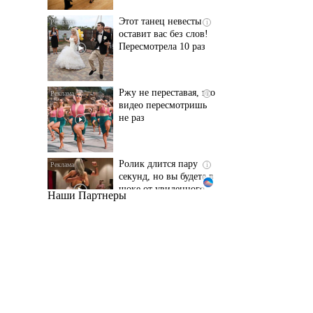
Пересмотрела 10 раз
Ржу не переставая, это
i
видео пересмотришь
не раз
Ролик длится пару
i
секунд, но вы будете в
шоке от увиденного
Наши Партнеры
Ролик из Омска: вы
i
будете смеяться долго
Королева вагона
i
отожгла! Видео не
оставит равнодушным