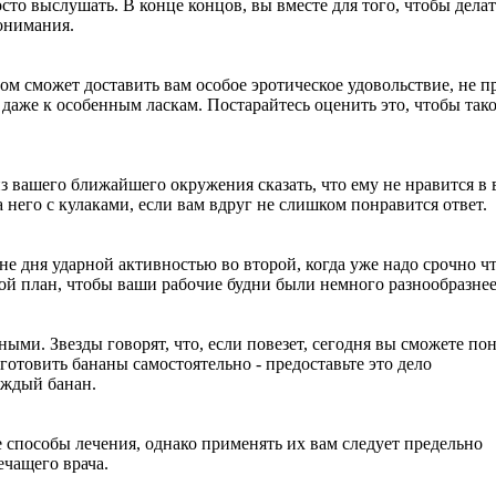
сто выслушать. В конце концов, вы вместе для того, чтобы делат
понимания.
ом сможет доставить вам особое эротическое удовольствие, не п
даже к особенным ласкам. Постарайтесь оценить это, чтобы так
 вашего ближайшего окружения сказать, что ему не нравится в в
 него с кулаками, если вам вдруг не слишком понравится ответ.
е дня ударной активностью во второй, когда уже надо срочно чт
акой план, чтобы ваши рабочие будни были немного разнообразнее
ыми. Звезды говорят, что, если повезет, сегодня вы сможете пон
 готовить бананы самостоятельно - предоставьте это дело
аждый банан.
е способы лечения, однако применять их вам следует предельно
ечащего врача.