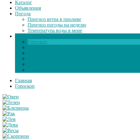
Каталог
Объявления
Погода
Прогноз ветра в проливе
Прогноз погоды на неделю
Температура воды в море
Инфо
Гороскоп
Поздравления
Игры онлайн
Общение
Автозапчасти
Экзамен по ПДД
Главная
Гороскоп