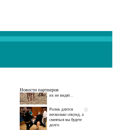
Скрытая камера на
i
пляже Крыма: Что
люди вытворяют, когда
их не видят...
Новости партнеров
Ролик длится
i
несколько секунд, а
смеяться вы будете
долго
Этот танец невесты
i
оставит вас без слов!