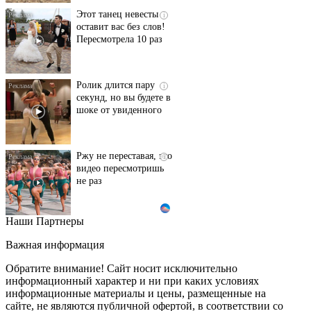
Этот танец невесты
i
оставит вас без слов!
Пересмотрела 10 раз
Ролик длится пару
i
секунд, но вы будете в
шоке от увиденного
Ржу не переставая, это
i
видео пересмотришь
не раз
Наши Партнеры
Ролик из Омска: вы
i
будете смеяться долго
Важная информация
Обратите внимание! Сайт носит исключительно
информационный характер и ни при каких условиях
информационные материалы и цены, размещенные на
Королева вагона
i
сайте, не являются публичной офертой, в соответствии со
отожгла! Видео не