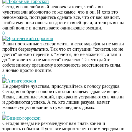
Любовный гороскоп
Сегодня ваш любимый человек захочет, чтобы вы
чувствовали абсолютно то же самое, что и он. И хотя это
невозможно, постарайтесь сделать все, что от вас зависит,
чтобы ему показалось: он достиг своей цели, и теперь вы на
одной волне и испытываете одинаковые эмоции.
0
Эротический гороскоп
Ваши постоянные эксперименты и секс марафоны не могли
пройти безрезультатно. Так что от ситуации "хочется, но не
дается" можно перейти к "хочется, но не можется", а там и
до "не хочется и не можется" недалеко. Так что дайте
собственному организму возможность восстановить силы,
а ночью просто поспите.
0
Антигороскоп
Не доверяйте чувствам, прислушайтесь к голосу рассудка.
Сегодня он будет говорить по-настоящему здравые вещи.
Люди, лишенные эмоций, прекрасно устраиваются в жизни
и добиваются успеха. А те, кто лишен разума, влачат
жалкое существование в сумасшедших домах.
0
Бизнес-гороскоп
Сегодня звезды не рекомендуют вам гнать коней и
торопить события. Пусть все мирно течет своим чередом по