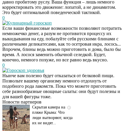
давно пробитому руслу. Ваша функция – лишь немного
корректировать это движение: лопатой, а не динамитом.
Это будет оптимальной поведенческой тактикой.
0
Кулинарный гороскоп
Если ваши финансовые возможности позволяют потратить
немножечко денег, а разум не противится процессу их
выкидывания на еду, побалуйте себя русскими блинами с
различными деликатесами, как то осетровая икра, лосось...
Впрочем, блины ведь можно приготовить и дома, было бы
время. А лосося заменить обычной селедкой. Будет,
конечно, немного похуже, но все равно ведь вкусно.
0
Гороскоп здоровья
Нынче вам полезно будет отказаться от белковой пищи.
Ролик длится
i
Позвольте вашему организму немного отдохнуть от
несколько секунд, а
подобного рода лакомств. Пока что можете приготовить
смеяться вы будете
себе разнообразные овощные салаты: они будут полезны и
долго
для вашей фигуры тоже.
Новости партнеров
Скрытая камера на
i
пляже Крыма: Что
люди вытворяют, когда
их не видят...