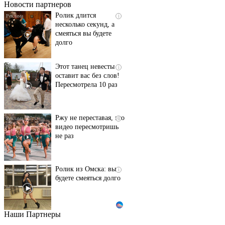
Новости партнеров
Ролик длится
i
несколько секунд, а
смеяться вы будете
долго
Этот танец невесты
i
оставит вас без слов!
Пересмотрела 10 раз
Ржу не переставая, это
i
видео пересмотришь
не раз
Ролик из Омска: вы
i
будете смеяться долго
Наши Партнеры
Ролик длится пару
i