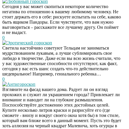
Любовный гороскоп
Сегодня у вас может скопиться некоторое количество
негатива по отношению к вашему любимому человеку. Не
стоит держать его в себе: рискуете испытать на себе, каково
быть ящиком Пандоры. Если чувствуете, что вам нужно
выговориться – расскажите все лучшему другу. Он поймет
и не выдаст.
0
Эротический гороскоп
Светила настойчиво советуют Тельцам не заниматься
мудрствованием лукавым, а лучше сублимировать свое
либидо в творчестве. Даже если вы всю жизнь считали, что
у вас художественные способности отсутствуют, как факт,
сегодня у вас есть шанс создать что-то действительно
шедевральное! Например, гениального ребенка…
0
Антигороскоп
Взгляните на фасад вашего дома. Радует ли он взгляд
прохожих и служит ли украшением города? Привлекает ли
внимание и наводит ли на глубокие размышления.
Поспособствуйте достижению этих достойных целей.
Купите несколько литров краски и разрисуйте его (где
сможете - внизу и вокруг своего окна хотя бы) в том стиле,
который вам ближе всего в данный момент. Пусть это будет
хоть аллюзия на черный квадрат Малевича, хоть огурцы в