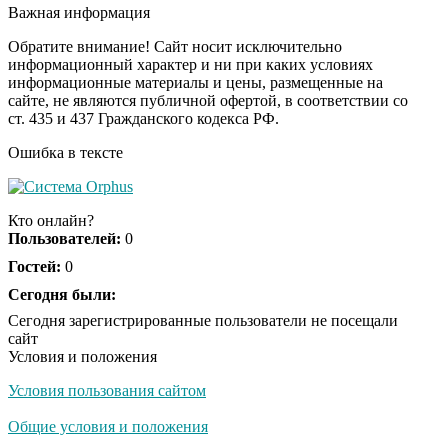
секунд, но вы будете в
Важная информация
шоке от увиденного
Обратите внимание! Сайт носит исключительно
информационный характер и ни при каких условиях
информационные материалы и цены, размещенные на
Королева вагона
i
сайте, не являются публичной офертой, в соответствии со
отожгла! Видео не
ст. 435 и 437 Гражданского кодекса РФ.
оставит равнодушным
Ошибка в тексте
Кто онлайн?
Пользователей:
0
Гостей:
0
Сегодня были:
Сегодня зарегистрированные пользователи не посещали
сайт
Условия и положения
Условия пользования сайтом
Общие условия и положения