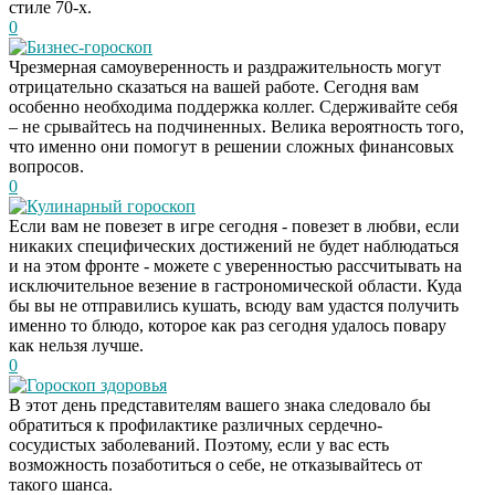
стиле 70-х.
0
Бизнес-гороскоп
Чрезмерная самоуверенность и раздражительность могут
отрицательно сказаться на вашей работе. Сегодня вам
особенно необходима поддержка коллег. Сдерживайте себя
– не срывайтесь на подчиненных. Велика вероятность того,
что именно они помогут в решении сложных финансовых
вопросов.
0
Кулинарный гороскоп
Если вам не повезет в игре сегодня - повезет в любви, если
никаких специфических достижений не будет наблюдаться
и на этом фронте - можете с уверенностью рассчитывать на
исключительное везение в гастрономической области. Куда
бы вы не отправились кушать, всюду вам удастся получить
именно то блюдо, которое как раз сегодня удалось повару
как нельзя лучше.
0
Гороскоп здоровья
В этот день представителям вашего знака следовало бы
Скрытая камера на
i
обратиться к профилактике различных сердечно-
пляже Крыма: Что
сосудистых заболеваний. Поэтому, если у вас есть
люди вытворяют, когда
возможность позаботиться о себе, не отказывайтесь от
их не видят...
такого шанса.