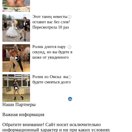
Этот танец невесты
i
оставит вас без слов!
Пересмотрела 10 раз
Ролик длится пару
i
секунд, но вы будете в
шоке от увиденного
Ролик из Омска: вы
i
будете смеяться долго
Наши Партнеры
Ржу не переставая, это
i
видео пересмотришь
Важная информация
не раз
Обратите внимание! Сайт носит исключительно
информационный характер и ни при каких условиях