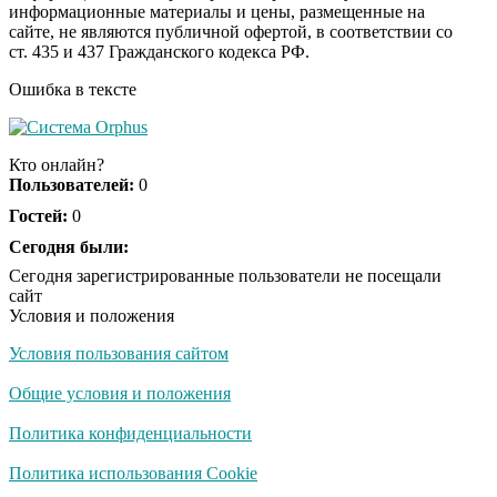
информационные материалы и цены, размещенные на
Скрытая камера на
i
сайте, не являются публичной офертой, в соответствии со
пляже Крыма: Что
ст. 435 и 437 Гражданского кодекса РФ.
люди вытворяют, когда
их не видят...
Ошибка в тексте
Ролик длится
i
несколько секунд, а
Кто онлайн?
смеяться вы будете
Пользователей:
0
долго
Гостей:
0
Королева вагона
Сегодня были:
i
отожгла! Видео не
Сегодня зарегистрированные пользователи не посещали
оставит равнодушным
сайт
Условия и положения
Условия пользования сайтом
Семью убитого в
i
Петербурге мальчика
Общие условия и положения
ждут проверки
Политика конфиденциальности
Экс-бойфренд дочери
Политика использования Cookie
i
Борисовой душил ее