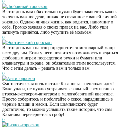
0
Любовный гороскоп
В этот день вам обязательно нужно будет закончить какое-
то очень важное дело, никак не связанное с вашей личной
жизнью. Однако личная жизнь, как водится, напомнит о
себе. Громко заявляя о своих правах на вас. Либо уши
заткнуть придётся, либо уступить её мольбам.
0
Эротический гороскоп
В этот день ваш партнер предпочтет эпистолярный жанр
всем другим. Если у него появится возможность предаться
любовным играм посредством ручки и бумаги или
клавиатуры и экрана, он обязательно этим воспользуется.
Что с этим делать – решать вам и только вам.
0
Антигороскоп
Фантастическая ночь в стиле Казановы – неплохая идея!
Боже упаси, не нужно устраивать свальный грех и танго
втроем-вчетвером-впятером в малогабаритной квартире.
Просто соберитесь и поболтайте о сексе, нарядившись в
черные плащи и маски. Если шампанского будет
достаточно, то можно услышать такие истории, что сам
Казанова перевернется в гробу!
0
Бизнес-гороскоп