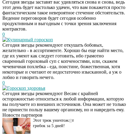
Сегодня звезды заставят вас удивляться снова и снова, ведь
этот день будет настолько удачен, что вам покажется просто
фантастическим такое невероятное стечение обстоятельств.
Ведение переговоров будет сегодня особенно
продуктивным и выгодным с точки зрения заключения
контрактов.
0
Кулинарный гороскоп
Сегодня звезды рекомендуют откушать бобовых,
желательно - в ассортименте. Хорошо бы еще найти место,
где их умеют как следует готовить, ибо грамотно
сваренный гороховый суп с копченостями, или, скажем
чечевичная похлебка - еда, поистине, божественная, хотя
некоторые и считают ее недостаточно изысканной, а уж о
лобио и говорить нечего.
0
Гороскоп здоровья
Даже самый
i
Сегодня звезды рекомендуют Весам с крайней
запущенный грибок
осторожностью относиться к любой информации, которую
исчезнет с корнем,
вы получаете из внешних источников. Она может не только
если перед сном…
не принести пользу вашему организму, но и навредить ему.
Новости партнеров
Этот трюк уничтожает
i
грибок за 5 дней!