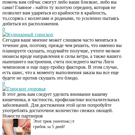
помочь вам сейчас смогут либо ваши близкие, либо вы
сами! Главное - найти ту золотую середину, которая не
позволит вам ударяться из крайности в крайность,
то,ссорясь с коллегами и родными, то усиленно пытаясь
добиться их расположения.
0
Кулинарный гороскоп
Сегодня ваше мнение может слишком часто меняться в
течение дня, поэтому, прежде чем решить, что именно вы
планируете скушать, подумайте получше, учтите мелкие
нюансы вроде направления и силы ветра, а также вашего
нынешнего настроения, счета последнего матча Лиги
чемпионов и еще пару-тройку факторов. В этом случае,
есть шанс, что к моменту выполнения заказа вы все еще
будете не против скушать это блюдо.
0
Гороскоп здоровья
Даже самый
i
В этот день вам следует уделить внимание вашему
запущенный грибок
кишечника, в частности, профилактике воспалительных
исчезнет с корнем,
заболеваний. Для достижения этой цели попробуйте
если перед сном…
употреблять достаточное количество свежих овощей.
Новости партнеров
Этот трюк уничтожает
i
грибок за 5 дней!