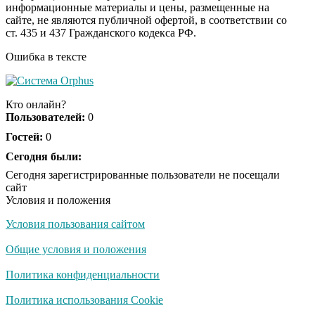
информационные материалы и цены, размещенные на
Ржу не переставая, это
i
сайте, не являются публичной офертой, в соответствии со
видео пересмотришь
ст. 435 и 437 Гражданского кодекса РФ.
не раз
Ошибка в тексте
Скрытая камера на
i
пляже Крыма: Что
Кто онлайн?
люди вытворяют, когда
Пользователей:
0
их не видят...
Гостей:
0
Ролик длится
Сегодня были:
i
несколько секунд, а
Сегодня зарегистрированные пользователи не посещали
смеяться вы будете
сайт
долго
Условия и положения
Условия пользования сайтом
Королева вагона
i
отожгла! Видео не
Общие условия и положения
оставит равнодушным
Политика конфиденциальности
Забывший о
Политика использования Cookie
i
патриотизме