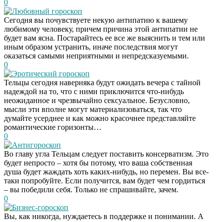
0
Любовный гороскоп
Сегодня вы почувствуете некую антипатию к вашему
любимому человеку, причем причина этой антипатии не
будет вам ясна. Постарайтесь ее все же выяснить и тем или
иным образом устранить, иначе последствия могут
оказаться самыми неприятными и непредсказуемыми.
0
Эротический гороскоп
Тельцы сегодня наверняка будут ожидать вечера с тайной
надеждой на то, что с ними приключится что-нибудь
неожиданное и чрезвычайно сексуальное. Безусловно,
мысли эти вполне могут материализоваться, так что
думайте усерднее и как можно красочнее представляйте
романтические горизонты…
0
Антигороскоп
Во главу угла Тельцам следует поставить консерватизм. Это
будет непросто – хотя бы потому, что ваша собственная
душа будет жаждать хоть каких-нибудь, но перемен. Вы все-
таки попробуйте. Если получится, вам будет чем гордиться
– вы победили себя. Только не спрашивайте, зачем.
0
Бизнес-гороскоп
Вы, как никогда, нуждаетесь в поддержке и понимании. А