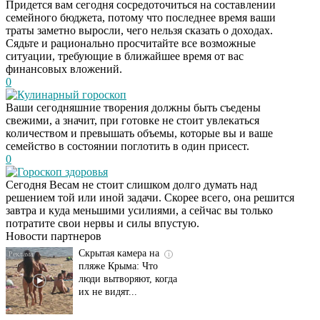
Придется вам сегодня сосредоточиться на составлении
семейного бюджета, потому что последнее время ваши
траты заметно выросли, чего нельзя сказать о доходах.
Сядьте и рационально просчитайте все возможные
ситуации, требующие в ближайшее время от вас
финансовых вложений.
0
Кулинарный гороскоп
Ваши сегодняшние творения должны быть съедены
свежими, а значит, при готовке не стоит увлекаться
количеством и превышать объемы, которые вы и ваше
семейство в состоянии поглотить в один присест.
0
Гороскоп здоровья
Т-Банк выпустил
i
Сегодня Весам не стоит слишком долго думать над
карты с запахом!
решением той или иной задачи. Скорее всего, она решится
завтра и куда меньшими усилиями, а сейчас вы только
потратите свои нервы и силы впустую.
Новости партнеров
Скрытая камера на
i
пляже Крыма: Что
люди вытворяют, когда
их не видят...