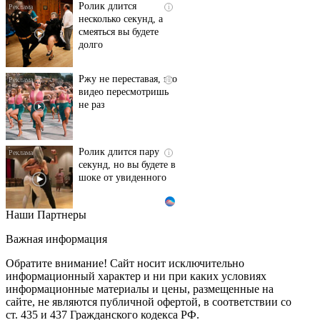
Ролик длится
i
несколько секунд, а
смеяться вы будете
долго
Ржу не переставая, это
i
видео пересмотришь
не раз
Ролик длится пару
i
секунд, но вы будете в
шоке от увиденного
Наши Партнеры
Королева вагона
i
отожгла! Видео не
Важная информация
оставит равнодушным
Обратите внимание! Сайт носит исключительно
информационный характер и ни при каких условиях
информационные материалы и цены, размещенные на
Этот танец невесты
i
сайте, не являются публичной офертой, в соответствии со
оставит вас без слов!
ст. 435 и 437 Гражданского кодекса РФ.
Пересмотрела 10 раз