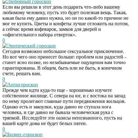
Любовный гороскоп
Если вы решили в этот день подарить что-либо вашему
любимому человеку, пусть это будет полезная вещь. Такая,
какая была ему давно нужна, но он по какой-то причине не
мог ее купить. Цветы и конфеты лучше отложить на потом,
а сейчас время кофеварок, замков для дверей и
«офигительного набора отверток».
0
Эротический гороскоп
Сегодня возможно небольшое сексуальное приключение.
Но вот чего оно принесет больше: проблем или радостей -
станет ясно позже, но незабываемые ощущения вам точно
гарантированы. В общем, быть или не быть, в конечном
счете, решать вам.
0
Антигороскоп
Прежде чем идти куда-то еще - хорошенько изучите
собственное жилище. С севера на юг, и с востока на запад
по нему пролегают главные пути передвижения жильцов.
Однако есть и закоулки, куда давно не ступала нога
человека, и где давно не бывала человеческая рука с
тряпкой. Исследуйте эти оазисы непознанного, пусть на
вашей карте дома не будет белых пятен.
0
Бизнес-гороскоп