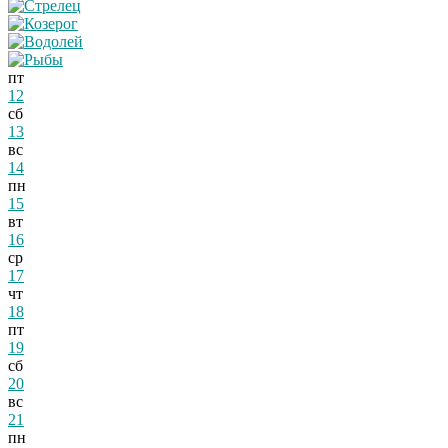
пт
12
сб
13
вс
14
пн
15
вт
16
ср
17
чт
18
пт
19
сб
20
вс
21
пн