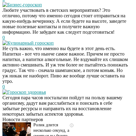
Бизнес-гороскоп
Любите участвовать в светских мероприятиях? Это
отлично, потому что именно сегодня стоит отправиться на
какую-нибудь вечеринку. А если будете на высоте, заведете
новые полезные контакты и получите важную
информацию. Не забудьте как следует подготовиться!
0
Кулинарный гороскоп
Не суть важно, что именно вы будете в этот день есть.
Напитки - вот что нынче самое важное. Причем не просто
напитки, а напитки алкогольные. Не вздумайте их слишком
активно смешивать. И уж тем более не пытайтесь понижать
градус. Так что - сначала шампанское, а потом коньяк. Но
уж никак не наоборот. Пиво же вообще лучше оставить на
утро.
0
Гороскоп здоровья
Скрытая камера на
i
Сегодня пара часов ностальгии пойдут на пользу вашему
пляже Крыма: Что
организму, дадут вам расслабиться и поискать в себе
люди вытворяют, когда
забытые ресурсы и направить их на восстановление
их не видят...
некоторых забытых аспектов здоровья.
Новости партнеров
Ролик длится
i
несколько секунд, а
смеяться вы будете