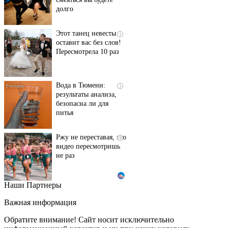
долго
Этот танец невесты
i
оставит вас без слов!
Пересмотрела 10 раз
Вода в Тюмени:
i
результаты анализа,
безопасна ли для
питья
Ржу не переставая, это
i
видео пересмотришь
не раз
Наши Партнеры
Ролик длится пару
i
секунд, но вы будете в
Важная информация
шоке от увиденного
Обратите внимание! Сайт носит исключительно