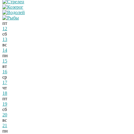
пт
12
сб
13
вс
14
пн
15
вт
16
ср
17
чт
18
пт
19
сб
20
вс
21
пн