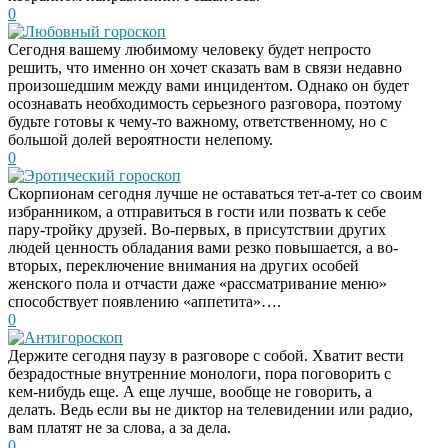
0
Любовный гороскоп
Сегодня вашему любимому человеку будет непросто
решить, что именно он хочет сказать вам в связи недавно
произошедшим между вами инцидентом. Однако он будет
осознавать необходимость серьезного разговора, поэтому
будьте готовы к чему-то важному, ответственному, но с
большой долей вероятности нелепому.
0
Эротический гороскоп
Скорпионам сегодня лучше не оставаться тет-а-тет со своим
избранником, а отправиться в гости или позвать к себе
пару-тройку друзей. Во-первых, в присутствии других
людей ценность обладания вами резко повышается, а во-
вторых, переключение внимания на других особей
женского пола и отчасти даже «рассматривание меню»
способствует появлению «аппетита»….
0
Антигороскоп
Держите сегодня паузу в разговоре с собой. Хватит вести
безрадостные внутренние монологи, пора поговорить с
кем-нибудь еще. А еще лучше, вообще не говорить, а
делать. Ведь если вы не диктор на телевидении или радио,
вам платят не за слова, а за дела.
0