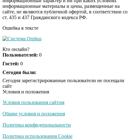
информационный характер и ни при каких условиях
информационные материалы и цены, размещенные на
Ролик из Омска: вы
i
сайте, не являются публичной офертой, в соответствии со
будете смеяться долго
ст. 435 и 437 Гражданского кодекса РФ.
Ошибка в тексте
Королева вагона
i
отожгла! Видео не
Кто онлайн?
оставит равнодушным
Пользователей:
0
Гостей:
0
Сегодня были:
Сегодня зарегистрированные пользователи не посещали
сайт
Условия и положения
Условия пользования сайтом
Общие условия и положения
Политика конфиденциальности
Политика использования Cookie