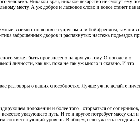
о человека. Никакой врач, никакое лекарство не смогут ему по
ьному месту. А уж доброе и ласковое слово и вовсе станет пана
тимные взаимоотношения с супругом или бой-френдом, заманив е
мантика заброшенных дворов и распахнутых настежь подъездов пр
ресного может быть произнесено на другую тему. О погоде и о
ной личности, как вы, пока не так уж много и сказано. И это
ас разговоры о ваших способностях. Лучше уж не делайте ничег
 лидирующем положении и более того - оторваться от соперников,
в качестве указующего путь. И то и другое потребует массу сил и
сем соответствующий уровень. В общем, если уж есть сегодня - т