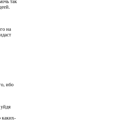
мочь так
цеей.
го на
идаст
о, ибо
 уйдя
о каких-