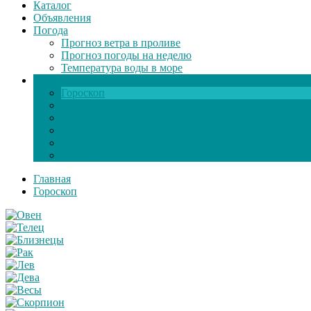
Каталог
Объявления
Погода
Прогноз ветра в проливе
Прогноз погоды на неделю
Температура воды в море
Инфо
Гороскоп
Поздравления
Игры онлайн
Общение
Автозапчасти
Экзамен по ПДД
Главная
Гороскоп