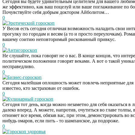
Сегодня вы будете удивительным целителем для вашего любимог
же эффективно, как ваш поцелуй или ваше поглаживание по бол
Почувствуйте себя добрым доктором Айболитом…
0
Эротический гороскоп
У Весов есть сегодня отличная возможность наладить свои ин
прогулку по городам и весям (а то и просто переулочкам). Ро
вашему соитию неповторимый рискованный привкус.
0
Антигороскоп
Не слушайте, пока говорят не о вас. В конце концов, что инте
политическом положении говорят веками. А вот о такой уникаль
несправедливо.
0
Бизнес-гороскоп
Сегодня малейшая оплошность может повлечь неприятные для в
известно, кто застрахован от ошибок.
0
Кулинарный гороскоп
Сегодня тот день, когда можно незаметно для себя оказаться в
далеко вперед. А можете, напротив, очутиться во главе толпы, 
отнимет все время, обязав вас, при этом, демонстрировать во в
нибудь омаров, если пить - то шампанское, да подороже.
0
Гороскоп здоровья