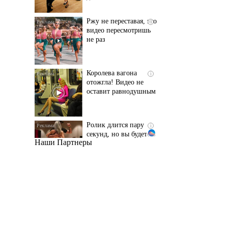
не раз
Королева вагона
i
отожгла! Видео не
оставит равнодушным
Ролик длится пару
i
секунд, но вы будете в
шоке от увиденного
Наши Партнеры
Этот танец невесты
i
оставит вас без слов!
Пересмотрела 10 раз
Ролик из Омска: вы
i
будете смеяться долго