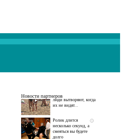
Скрытая камера на
i
пляже Крыма: Что
люди вытворяют, когда
их не видят...
Новости партнеров
Ролик длится
i
несколько секунд, а
смеяться вы будете
долго
Ржу не переставая, это
i
видео пересмотришь