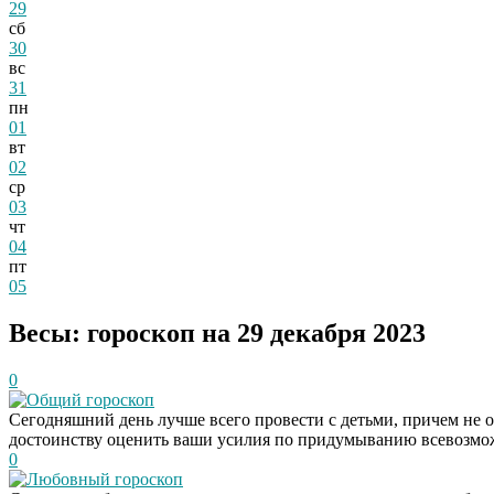
29
сб
30
вс
31
пн
01
вт
02
ср
03
чт
04
пт
05
Весы: гороскоп на 29 декабря 2023
0
Общий гороскоп
Сегодняшний день лучше всего провести с детьми, причем не об
достоинству оценить ваши усилия по придумыванию всевозможны
0
Любовный гороскоп