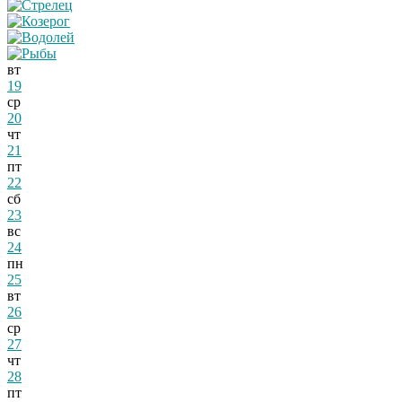
вт
19
ср
20
чт
21
пт
22
сб
23
вс
24
пн
25
вт
26
ср
27
чт
28
пт