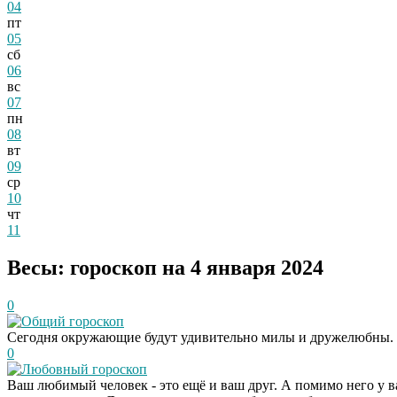
04
пт
05
сб
06
вс
07
пн
08
вт
09
ср
10
чт
11
Весы: гороскоп на 4 января 2024
0
Общий гороскоп
Сегодня окружающие будут удивительно милы и дружелюбны. О
0
Любовный гороскоп
Ваш любимый человек - это ещё и ваш друг. А помимо него у в