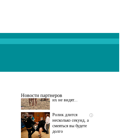
Скрытая камера на
i
пляже Крыма: Что
люди вытворяют, когда
их не видят...
Новости партнеров
Ролик длится
i
несколько секунд, а
смеяться вы будете
долго
Этот танец невесты
i
оставит вас без слов!