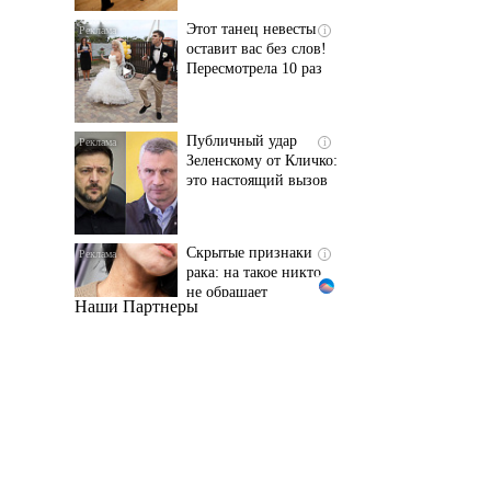
Пересмотрела 10 раз
Публичный удар
i
Зеленскому от Кличко:
это настоящий вызов
Скрытые признаки
i
рака: на такое никто
не обращает
внимание, а зря!
Наши Партнеры
Ржу не переставая, это
i
видео пересмотришь
не раз
Ролик длится пару
i
секунд, но вы будете в
шоке от увиденного