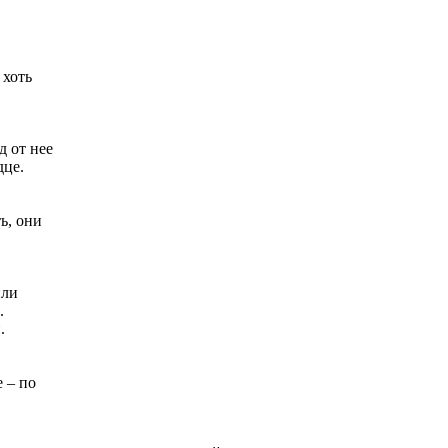
 хоть
д от нее
дце.
ь, они
или
.
.
 – по