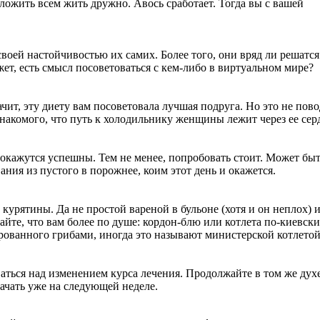
дложить всем жить дружно. Авось сработает. Тогда вы с вашей
оей настойчивостью их самих. Более того, они вряд ли решатся
ожет, есть смысл посоветоваться с кем-либо в виртуальном мире?
чит, эту диету вам посоветовала лучшая подруга. Но это не пово
 знакомого, что путь к холодильнику женщины лежит через ее сер
окажутся успешны. Тем не менее, попробовать стоит. Может быт
ания из пустого в порожнее, коим этот день и окажется.
курятины. Да не простой вареной в бульоне (хотя и он неплох) 
йте, что вам более по душе: кордон-блю или котлета по-киевски
ованного грибами, иногда это называют министерской котлетой
ться над изменением курса лечения. Продолжайте в том же духе
ачать уже на следующей неделе.