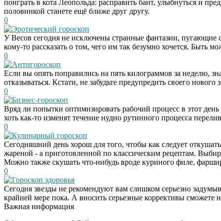
поиграть в кота Леопольда: расправить бант, улыбнуться и пре
половинкой станете ещё ближе друг другу.
0
Эротический гороскоп
У Весов сегодня не исключены странные фантазии, пугающие св
кому-то рассказать о том, чего им так безумно хочется. Быть м
0
Антигороскоп
Если вы опять поправились на пять килограммов за неделю, зна
отказываться. Кстати, не забудьте предупредить своего нового
0
Бизнес-гороскоп
Вряд ли попытки оптимизировать рабочий процесс в этот день 
хоть как-то изменят течение нудно рутинного процесса перелив
0
Кулинарный гороскоп
Сегодняшний день хорош для того, чтобы как следует откушать 
жареной - а приготовленной по классическим рецептам. Выбира
Можно также скушать что-нибудь вроде куриного филе, фаршир
0
Гороскоп здоровья
Сегодня звезды не рекомендуют вам слишком серьезно задумыва
крайней мере пока. А вносить серьезные коррективы сможете н
Важная информация