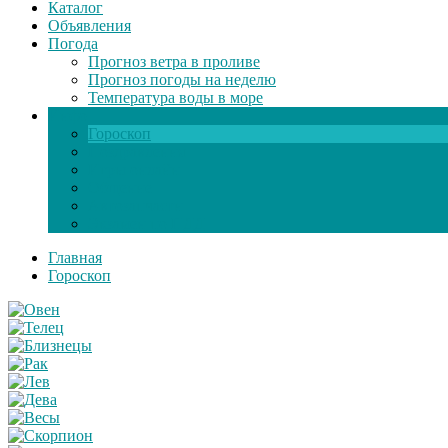
Каталог
Объявления
Погода
Прогноз ветра в проливе
Прогноз погоды на неделю
Температура воды в море
Инфо
Гороскоп
Поздравления
Игры онлайн
Общение
Автозапчасти
Экзамен по ПДД
Главная
Гороскоп