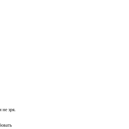
Ролик из Омска: вы
i
будете смеяться долго
Королева вагона
i
отожгла! Видео не
оставит равнодушным
 не зря.
бовать