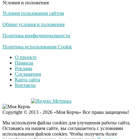
Условия и положения
Условия пользования сайтом
Ролик длится
i
несколько секунд, а
Общие условия и положения
смеяться вы будете
долго
Политика конфиденциальности
Королева вагона
Политика использования Cookie
i
отожгла! Видео не
О проекте
оставит равнодушным
Правила
Реклама
Соглашения
Карта сайта
Контакты
Copyright © 2013 - 2026 «Моя Керчь» Все права защищены!
Мы используем файлы cookies для улучшения работы сайта.
Оставаясь на нашем сайте, вы соглашаетесь с условиями
использования файлов cookies. Чтобы получить более