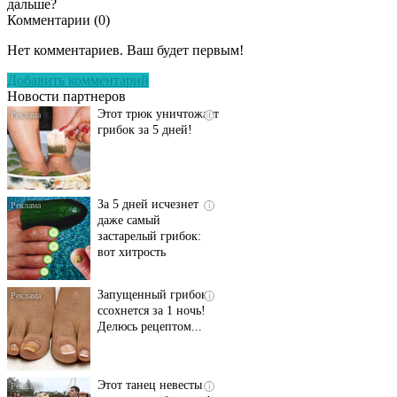
дальше?
Комментарии (
0
)
Даже самый
i
запущенный грибок
Нет комментариев. Ваш будет первым!
исчезнет с корнем,
если перед сном…
Добавить комментарий
Новости партнеров
Этот трюк уничтожает
i
грибок за 5 дней!
За 5 дней исчезнет
i
даже самый
застарелый грибок:
вот хитрость
Запущенный грибок
i
ссохнется за 1 ночь!
Делюсь рецептом...
Этот танец невесты
i