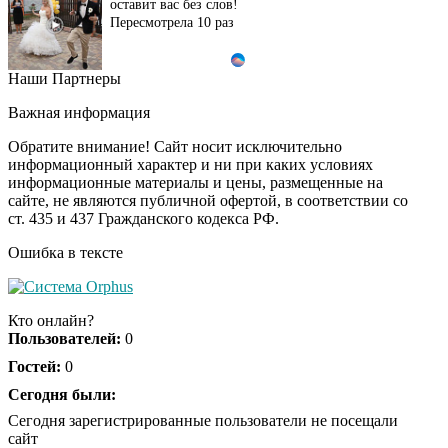
оставит вас без слов!
Пересмотрела 10 раз
Наши Партнеры
Ролик длится пару
i
секунд, но вы будете в
Важная информация
шоке от увиденного
Обратите внимание! Сайт носит исключительно
информационный характер и ни при каких условиях
информационные материалы и цены, размещенные на
Ролик из Омска: вы
i
сайте, не являются публичной офертой, в соответствии со
будете смеяться долго
ст. 435 и 437 Гражданского кодекса РФ.
Ошибка в тексте
Ржу не переставая, это
i
видео пересмотришь
Кто онлайн?
не раз
Пользователей:
0
Гостей:
0
Скрытая камера на
Сегодня были:
i
пляже Крыма: Что
Сегодня зарегистрированные пользователи не посещали
люди вытворяют, когда
сайт
их не видят...