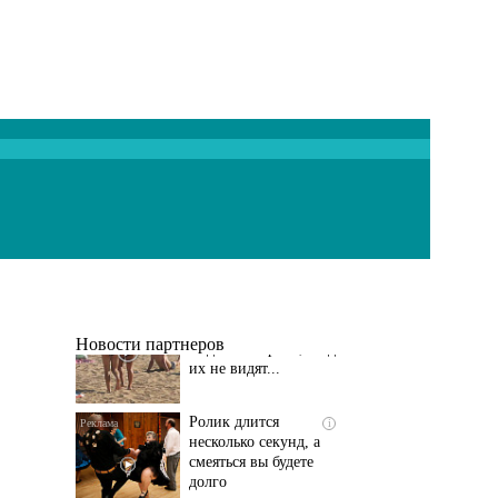
Скрытая камера на
i
пляже Крыма: Что
люди вытворяют, когда
их не видят...
Новости партнеров
Ролик длится
i
несколько секунд, а
смеяться вы будете
долго
Королева вагона
i
отожгла! Видео не