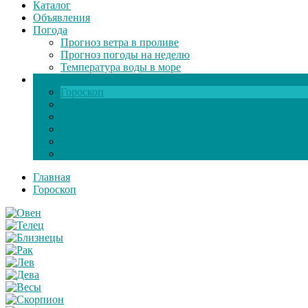
Каталог
Объявления
Погода
Прогноз ветра в проливе
Прогноз погоды на неделю
Температура воды в море
Инфо
Гороскоп
Поздравления
Игры онлайн
Общение
Автозапчасти
Экзамен по ПДД
Главная
Гороскоп