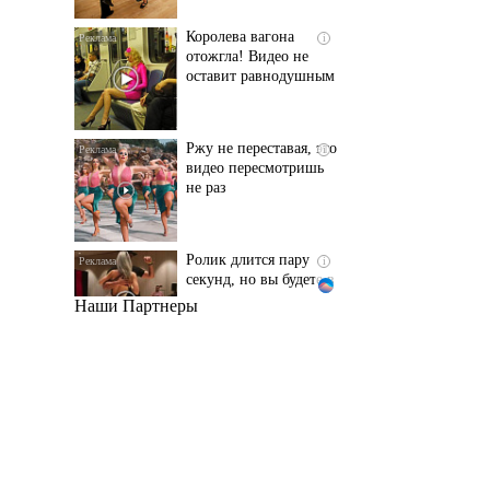
оставит равнодушным
Ржу не переставая, это
i
видео пересмотришь
не раз
Ролик длится пару
i
секунд, но вы будете в
шоке от увиденного
Наши Партнеры
Этот танец невесты
i
оставит вас без слов!
Пересмотрела 10 раз
Ролик из Омска: вы
i
будете смеяться долго