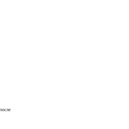
Обнаружена тайная
i
семья пропавшего
Усольцева: вторая
жена и дочь
после