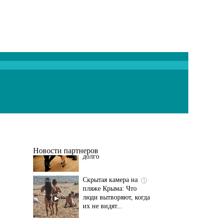
Ролик длится
i
несколько секунд, а
смеяться вы будете
долго
Новости партнеров
Скрытая камера на
i
пляже Крыма: Что
люди вытворяют, когда
их не видят...
Этот танец невесты
i
оставит вас без слов!