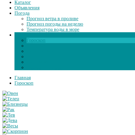
Каталог
Объявления
Погода
Прогноз ветра в проливе
Прогноз погоды на неделю
Температура воды в море
Инфо
Гороскоп
Поздравления
Игры онлайн
Общение
Автозапчасти
Экзамен по ПДД
Главная
Гороскоп