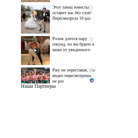
Пересмотрела 10 раз
Ролик длится пару
i
секунд, но вы будете в
шоке от увиденного
Ржу не переставая, это
i
видео пересмотришь
не раз
Наши Партнеры
Ролик из Омска: вы
i
будете смеяться долго
Королева вагона
i
отожгла! Видео не
оставит равнодушным