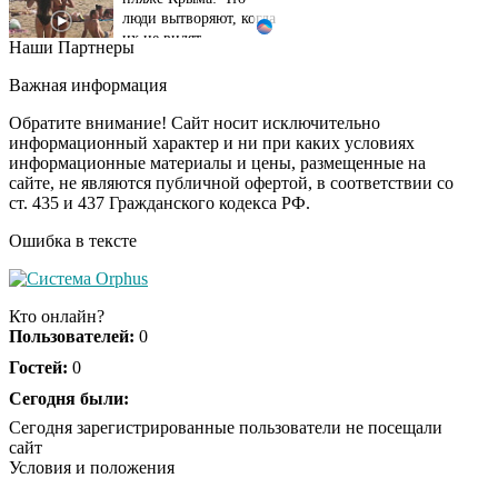
их не видят...
Наши Партнеры
Ролик длится
i
несколько секунд, а
Важная информация
смеяться вы будете
долго
Обратите внимание! Сайт носит исключительно
информационный характер и ни при каких условиях
информационные материалы и цены, размещенные на
Королева вагона
i
сайте, не являются публичной офертой, в соответствии со
отожгла! Видео не
ст. 435 и 437 Гражданского кодекса РФ.
оставит равнодушным
Ошибка в тексте
Экс-бойфренд дочери
i
Борисовой душил ее
Кто онлайн?
из-за макарон
Пользователей:
0
Гостей:
0
Сегодня были:
Сегодня зарегистрированные пользователи не посещали
сайт
Условия и положения