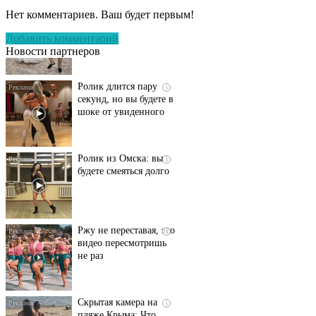
оставит вас без слов!
Нет комментариев. Ваш будет первым!
Пересмотрела 10 раз
Добавить комментарий
Новости партнеров
Ролик длится пару
i
секунд, но вы будете в
шоке от увиденного
Ролик из Омска: вы
i
будете смеяться долго
Ржу не переставая, это
i
видео пересмотришь
не раз
Скрытая камера на
i
пляже Крыма: Что
люди вытворяют, когда