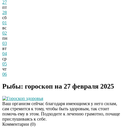
27
пт
28
сб
01
вс
02
пн
03
вт
04
ср
05
чт
06
Рыбы: гороскоп на 27 февраля 2025
Гороскоп здоровья
Ваш организм сейчас благодаря имеющимся у него силам,
сам стремится к тому, чтобы быть здоровым, так стоит
помочь ему в этом. Подходите к лечению грамотно, почаще
прислушиваясь к себе.
Комментарии (
0
)
Этот танец невесты
i