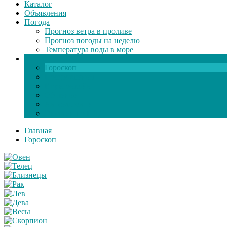
Каталог
Объявления
Погода
Прогноз ветра в проливе
Прогноз погоды на неделю
Температура воды в море
Инфо
Гороскоп
Поздравления
Игры онлайн
Общение
Автозапчасти
Экзамен по ПДД
Главная
Гороскоп