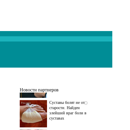
Если болят
i
тазобедренный сустав
и колени, немедленно
исключите...
Новости партнеров
Суставы болят не от
i
старости. Найден
злейший враг боли в
суставах
Если болит
i
тазобедренный сустав