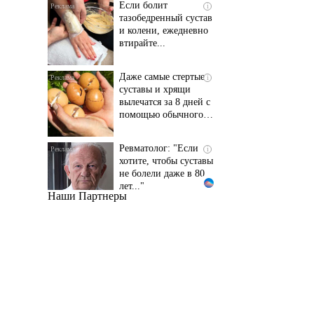
и колени, ежедневно
втирайте...
Даже самые стертые
i
суставы и хрящи
вылечатся за 8 дней с
помощью обычного…
Ревматолог: "Если
i
хотите, чтобы суставы
не болели даже в 80
лет..."
Наши Партнеры
Даже самый
i
запущенный грибок
исчезнет с корнем,
если перед сном…
Этот трюк уничтожает
i
грибок за 5 дней!