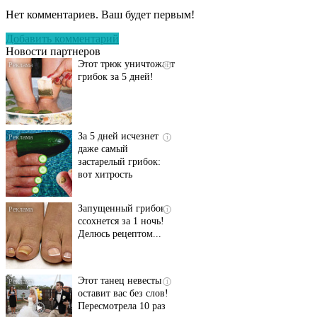
запущенный грибок
Нет комментариев. Ваш будет первым!
исчезнет с корнем,
если перед сном…
Добавить комментарий
Новости партнеров
Этот трюк уничтожает
i
грибок за 5 дней!
За 5 дней исчезнет
i
даже самый
застарелый грибок:
вот хитрость
Запущенный грибок
i
ссохнется за 1 ночь!
Делюсь рецептом...
Этот танец невесты
i
оставит вас без слов!
Пересмотрела 10 раз