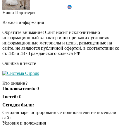
Наши Партнеры
Ролик длится пару
i
секунд, но вы будете в
Важная информация
шоке от увиденного
Обратите внимание! Сайт носит исключительно
информационный характер и ни при каких условиях
информационные материалы и цены, размещенные на
Ролик из Омска: вы
i
сайте, не являются публичной офертой, в соответствии со
будете смеяться долго
ст. 435 и 437 Гражданского кодекса РФ.
Ошибка в тексте
Ржу не переставая, это
i
видео пересмотришь
Кто онлайн?
не раз
Пользователей:
0
Гостей:
0
Скрытая камера на
Сегодня были:
i
пляже Крыма: Что
Сегодня зарегистрированные пользователи не посещали
люди вытворяют, когда
сайт
их не видят...
Условия и положения