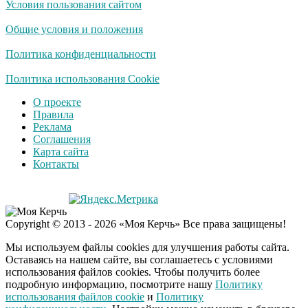
Условия пользования сайтом
Ролик длится
i
несколько секунд, а
Общие условия и положения
смеяться вы будете
долго
Политика конфиденциальности
Королева вагона
Политика использования Cookie
i
отожгла! Видео не
О проекте
оставит равнодушным
Правила
Реклама
Соглашения
Карта сайта
Контакты
Copyright © 2013 - 2026 «Моя Керчь» Все права защищены!
Мы используем файлы cookies для улучшения работы сайта.
Оставаясь на нашем сайте, вы соглашаетесь с условиями
использования файлов cookies. Чтобы получить более
подробную информацию, посмотрите нашу
Политику
использования файлов cookie
и
Политику