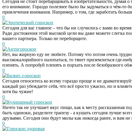
Сегодня не стоит перебарщивать в изобретательности, думая о 
его внимание. Гораздо полезнее было бы задуматься о чём-то б
привлечения внимания. Например, о том, где заработать больше
0
Эротический гороскоп
Сегодня для вас главное – что бы ни случилось с вами во врем
Ради достижения этой высокой цели вы даже можете слегка пож
вашего партнера. Только не переборщите.
0
Антигороскоп
Нет, вы жирную еду не любите. Потому что потом очень трудно л
высококалорийного налопаться, то тянет приземлиться где-нибуд
пленять. А попробуй пленять и порхать после безобразного обж
0
Бизнес-гороскоп
Сегодня относитесь ко всему гораздо проще и не драматизируйте
каждый раз убеждаете себя, что всё просто ужасно, но и влияе
хотя бы чужие!
0
Кулинарный гороскоп
Ничто так не улучшает вкус пищи, как к месту рассказанная по
быть одиноки, разделите трапезу - а кушать сегодня лучше вс
друзьями. Сегодня они будут милы как никогда ранее, и вам не
0
Гороскоп здоровья