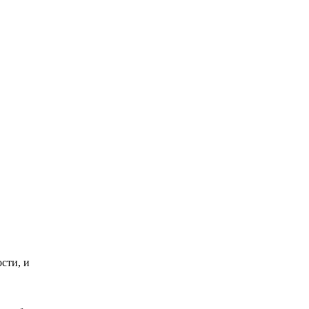
Королева вагона
i
отожгла! Видео не
оставит равнодушным
сти, и