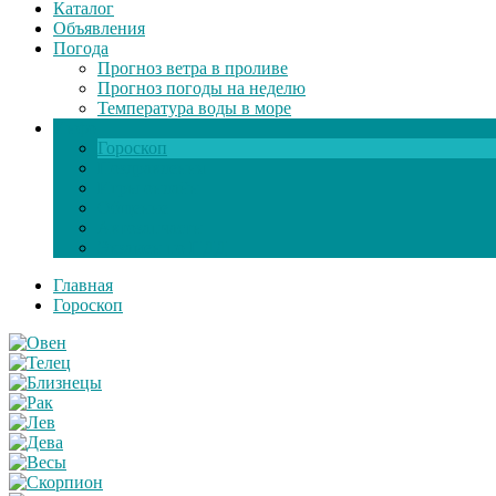
Каталог
Объявления
Погода
Прогноз ветра в проливе
Прогноз погоды на неделю
Температура воды в море
Инфо
Гороскоп
Поздравления
Игры онлайн
Общение
Автозапчасти
Экзамен по ПДД
Главная
Гороскоп