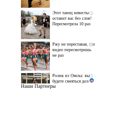
Пересмотрела 10 раз
Ржу не переставая, это
i
видео пересмотришь
не раз
Ролик из Омска: вы
i
будете смеяться долго
Наши Партнеры
Ролик длится пару
i
секунд, но вы будете в
шоке от увиденного
Почему в школе
i
Загитовой стоимостью
больше миллиарда
некому тренировать