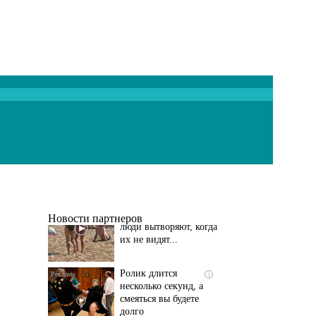
Скрытая камера на
i
пляже Крыма: Что
люди вытворяют, когда
их не видят...
Новости партнеров
Ролик длится
i
несколько секунд, а
смеяться вы будете
долго
Этот танец невесты
i
оставит вас без слов!