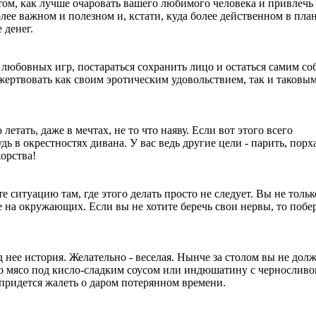
том, как лучше очаровать вашего любимого человека и привлечь 
олее важном и полезном и, кстати, куда более действенном в пла
 денег.
я любовных игр, постараться сохранить лицо и остаться самим со
ертвовать как своим эротическим удовольствием, так и таковым
етать, даже в мечтах, не то что наяву. Если вот этого всего
ь в окрестностях дивана. У вас ведь другие цели - парить, порха
орства!
 ситуацию там, где этого делать просто не следует. Вы не тольк
те на окружающих. Если вы не хотите беречь свои нервы, то побе
д нее история. Желательно - веселая. Нынче за столом вы не дол
его мясо под кисло-сладким соусом или индюшатину с черносливо
 придется жалеть о даром потерянном времени.