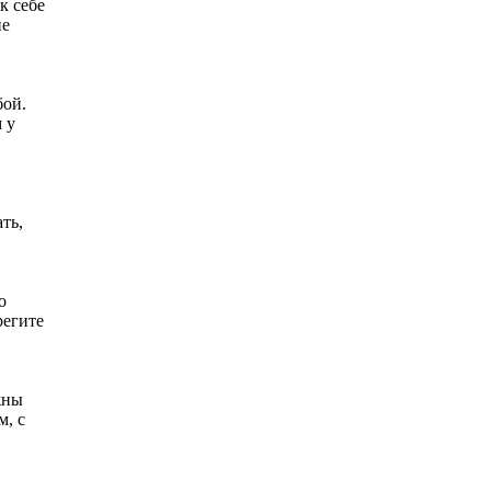
к себе
не
бой.
 у
ть,
о
регите
жны
м, с